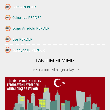
Bursa PERDER
Çukurova PERDER
Doğu Anadolu PERDER
Ege PERDER
Güneydoğu PERDER
TANITIM FİLMİMİZ
İstanbul PERDER
TPF Tanıtım Filmi için tıklayınız
İpek Yolu PERDER
Kayseri PERDER
Karadeniz Perder
Konya PERDER