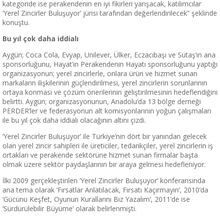
kategoride ise perakendenin en iyi fikirleri yarışacak, katılımcılar
‘Yerel Zincirler Buluşuyor’ jürisi tarafından değerlendirilecek” şeklinde
konuştu.
Bu yıl çok daha iddialı
Aygün; Coca Cola, Evyap, Unilever, Ülker, Eczacıbaşı ve Sütaş’ın ana
sponsorluğunu, Hayat’ın Perakendenin Hayatı sponsorluğunu yaptığı
organizasyonun; yerel zincirlerle, onlara ürün ve hizmet sunan
markaların ilişkilerinin güçlendirilmesi, yerel zincirlerin sorunlarının
ortaya konması ve çözüm önerilerinin geliştirilmesinin hedeflendiğini
belirtti. Aygün; organizasyonunun, Anadolu’da 13 bölge derneği
PERDER’ler ve federasyonun alt komisyonlarının yoğun çalışmaları
ile bu yıl çok daha iddialı olacağının altını çizdi.
‘Yerel Zincirler Buluşuyor’ ile Türkiye’nin dört bir yanından gelecek
olan yerel zincir sahipleri ile üreticiler, tedarikçiler, yerel zincirlerin iş
ortakları ve perakende sektörüne hizmet sunan firmalar başta
olmak üzere sektör paydaşlarının bir araya gelmesi hedefleniyor.
İlki 2009 gerçekleştirilen ‘Yerel Zincirler Buluşuyor’ konferansında
ana tema olarak ‘Fırsatlar Anlatılacak, Fırsatı Kaçırmayın’, 2010’da
‘Gücünü Keşfet, Oyunun Kurallarını Biz Yazalım’, 2011’de ise
‘Sürdürülebilir Büyüme’ olarak belirlenmişti.