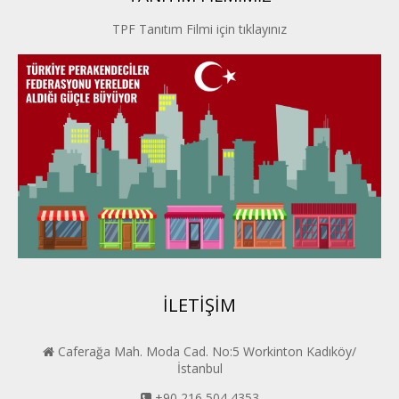
TPF Tanıtım Filmi için tıklayınız
İpek Yolu PERDER
Kayseri PERDER
Karadeniz Perder
Konya PERDER
Van PERDER
BEYPER
İLETİŞİM
Caferağa Mah. Moda Cad. No:5 Workinton Kadıköy/
İstanbul
+90 216 504 4353