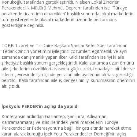
Konukoğlu tarafından gerçekleştirildi. Nielsen Lokal Zincirler
Perakendecilik Müdürü Mehmet Deprem tarafından ise ‘Türkiye
perakende ticaretinin dinamikleri’ başlıklı sunumda lokal marketlerin
tüm göstergelerde ulusal marketlerin üzerinde performans
gösterdiğine değinildi.
TOBB Ticaret ve Tır Daire Başkanı Sancar Sefer Süer tarafından
‘Tedarik zinciri yönetimini iyileştirici çözümler’, eğitmenlik ve aynı
zamanda danışmanlık yapan İlker Kaldı tarafından ise ‘İyi ki aile
şirketiyiz’ başlıklı sunum gerçekleştirildi. Kaldı sunumda uzun ömürlü
aile şirketlerinin özellikleri arasında güçlü, zeki, toparlayıcı bir lider ve
liderin çevresinde işin içinde yer alan aile üyelerinin olması gerektiği
belirtildi. Kaldı tarafından aile-iş dengesinin iyi kurulmasının öneminin
altı çizildi.
İpekyolu PERDER’in açılışı da yapıldı
Konferansın ardından Gaziantep, Şanlıurfa, Adıyaman,
Kahramanmaraş ve Kilis illerindeki yerel marketlerin Türkiye
Perakendeciler Federasyonu’na bağlı, bir çatı altında hareket etme
kararı alarak kurduğu İpek Yolu Perakendeciler Derneği’nin açılış