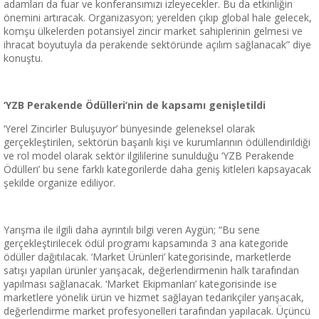
adamları da fuar ve konferansımızı izleyecekler. Bu da etkinliğin
önemini artıracak. Organizasyon; yerelden çıkıp global hale gelecek,
komşu ülkelerden potansiyel zincir market sahiplerinin gelmesi ve
ihracat boyutuyla da perakende sektöründe açılım sağlanacak” diye
konuştu.
‘YZB Perakende Ödülleri’nin de kapsamı genişletildi
‘Yerel Zincirler Buluşuyor’ bünyesinde geleneksel olarak
gerçekleştirilen, sektörün başarılı kişi ve kurumlarının ödüllendirildiği
ve rol model olarak sektör ilgililerine sunulduğu ‘YZB Perakende
Ödülleri’ bu sene farklı kategorilerde daha geniş kitleleri kapsayacak
şekilde organize ediliyor.
Yarışma ile ilgili daha ayrıntılı bilgi veren Aygün; “Bu sene
gerçekleştirilecek ödül programı kapsamında 3 ana kategoride
ödüller dağıtılacak. ‘Market Ürünleri’ kategorisinde, marketlerde
satışı yapılan ürünler yarışacak, değerlendirmenin halk tarafından
yapılması sağlanacak. ‘Market Ekipmanları’ kategorisinde ise
marketlere yönelik ürün ve hizmet sağlayan tedarikçiler yarışacak,
değerlendirme market profesyonelleri tarafından yapılacak. Üçüncü