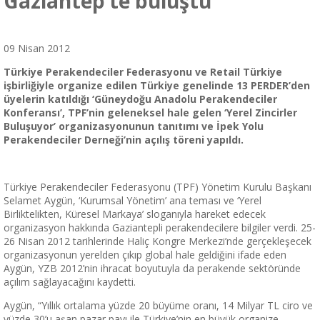
Gaziantep’te buluştu
09 Nisan 2012
Türkiye Perakendeciler Federasyonu ve Retail Türkiye
işbirliğiyle organize edilen Türkiye genelinde 13 PERDER’den
üyelerin katıldığı ‘Güneydoğu Anadolu Perakendeciler
Konferansı’,
TPF’nin geleneksel hale gelen ‘Yerel Zincirler
Buluşuyor’ organizasyonunun tanıtımı ve İpek Yolu
Perakendeciler Derneği’nin açılış töreni yapıldı.
Türkiye Perakendeciler Federasyonu (TPF) Yönetim Kurulu Başkanı
Selamet Aygün, ‘Kurumsal Yönetim’ ana teması ve ‘Yerel
Birliktelikten, Küresel Markaya’ sloganıyla hareket edecek
organizasyon hakkında Gaziantepli perakendecilere bilgiler verdi. 25-
26 Nisan 2012 tarihlerinde Haliç Kongre Merkezi’nde gerçekleşecek
organizasyonun yerelden çıkıp global hale geldiğini ifade eden
Aygün, YZB 2012’nin ihracat boyutuyla da perakende sektöründe
açılım sağlayacağını kaydetti.
Aygün, “Yıllık ortalama yüzde 20 büyüme oranı, 14 Milyar TL ciro ve
yüzde 30’u aşan pazar payı ile Türkiye’nin en büyük organize