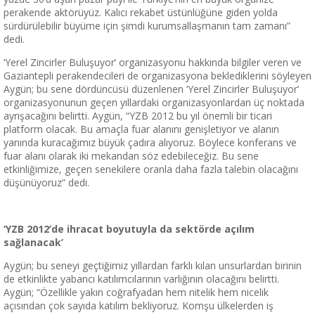
perakende aktörüyüz. Kalıcı rekabet üstünlüğüne giden yolda
sürdürülebilir büyüme için şimdi kurumsallaşmanın tam zamanı”
dedi.
‘Yerel Zincirler Buluşuyor’ organizasyonu hakkında bilgiler veren ve
Gaziantepli perakendecileri de organizasyona beklediklerini söyleyen
Aygün; bu sene dördüncüsü düzenlenen ‘Yerel Zincirler Buluşuyor’
organizasyonunun geçen yıllardaki organizasyonlardan üç noktada
ayrışacağını belirtti. Aygün, “YZB 2012 bu yıl önemli bir ticari
platform olacak. Bu amaçla fuar alanını genişletiyor ve alanın
yanında kuracağımız büyük çadıra alıyoruz. Böylece konferans ve
fuar alanı olarak iki mekandan söz edebileceğiz. Bu sene
etkinliğimize, geçen senekilere oranla daha fazla talebin olacağını
düşünüyoruz” dedi.
‘YZB 2012’de ihracat boyutuyla da sektörde açılım
sağlanacak’
Aygün; bu seneyi geçtiğimiz yıllardan farklı kılan unsurlardan birinin
de etkinlikte yabancı katılımcılarının varlığının olacağını belirtti.
Aygün; “Özellikle yakın coğrafyadan hem nitelik hem nicelik
açısından çok sayıda katılım bekliyoruz. Komşu ülkelerden iş