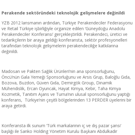
Perakende sektöründeki teknolojik gelişmelere değinildi
YZB 2012 lansmanın ardından, Türkiye Perakendeciler Federasyonu
ve Retail Türkiye işbirliğiyle organize edilen ‘Güneydoğu Anadolu
Perakendeciler Konferansı’ gerçekleştirildi. Perakendeci, üretici ve
tedarikçilerin bir araya geldiği konferansta, sektör profesyonelleri
tarafından teknolojik gelişmelerin perakendeciliğe katkılarına
değinildi.
Madosan ve Pakten Sağlık Ürünleri’nin ana sponsorluğunu,
Öncü’nün Gala Yemeği Sponsorluğunu ve Arsis Grup, Baloğlu Gıda,
Bozova, Buzdon, Güven Gıda, Demirgök Group, Dinamik
Mühendislik, Ercan Oyuncak, Hayat Kimya, Kebir, Taha Kimya
Kozmetik, Tanıtım Ajans ve Turna’nın ulusal sponsorluğunu yaptığı
konferans, Türkiye’nin çeşitli bölgelerinden 13 PERDER üyelerini bir
araya getirdi.
Konferansta ilk sunum ‘Türk markalarının iç ve dış pazar şansı’
başlığı ile Sanko Holding Yönetim Kurulu Başkanı Abdulkadir