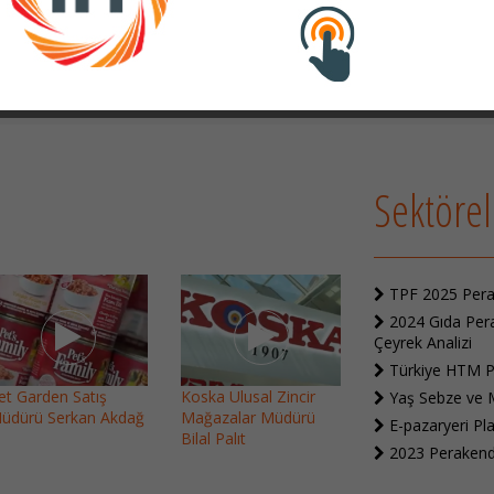
Marketlerin Kapanmasını İstiyo
inde gerçekleştirilen ...
Türkiye Perakendeciler
Federasyonu’nun (TPF) ...
Sektörel
TPF 2025 Pera
2024 Gıda Pera
Çeyrek Analizi
Türkiye HTM Pe
et Garden Satış
Koska Ulusal Zincir
Yaş Sebze ve 
üdürü Serkan Akdağ
Mağazalar Müdürü
E-pazaryeri Pl
Bilal Palıt
2023 Perakend