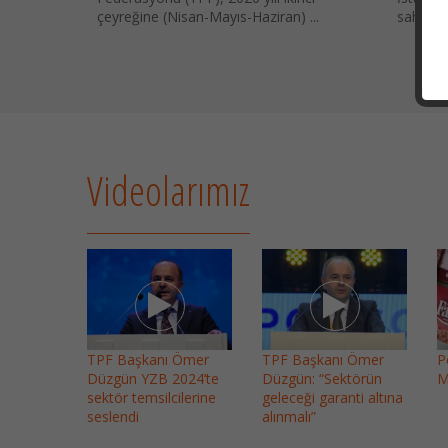
çeyreğine (Nisan-Mayıs-Haziran) ...
sahipliğ
Videolarımız
TPF Başkanı Ömer
TPF Başkanı Ömer
P
Düzgün YZB 2024’te
Düzgün: “Sektörün
M
sektör temsilcilerine
geleceği garanti altına
seslendi
alınmalı”