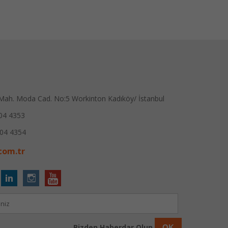
ah. Moda Cad. No:5 Workinton Kadıköy/ İstanbul
04 4353
04 4354
com.tr
Bizden Haberdar Olun
OK