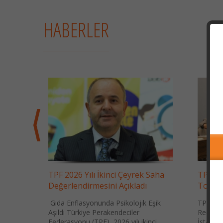
HABERLER
necek
TPF 2026 Yılı İkinci Çeyrek Saha
TPF Yö
Değerlendirmesini Açıkladı
Toplan
amazan
yatların
Gıda Enflasyonunda Psikolojik Eşik
TPF Yön
Aşıldı Türkiye Perakendeciler
Recai K
Federasyonu (TPF), 2026 yılı ikinci
İstanbu