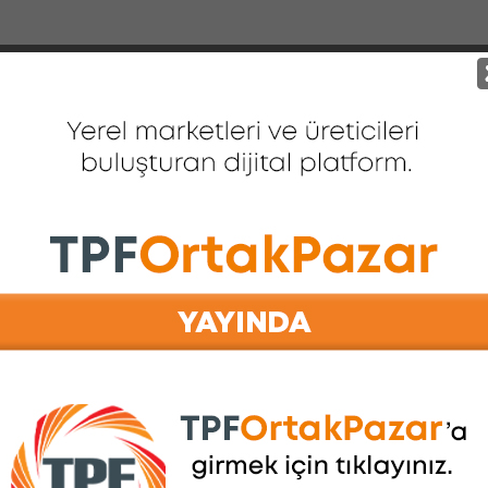
netim Kurulu İstanbul’da
“Perakendede Tarihi Uzlaşı
dı
Tüketici de Çalışan da Paz
Tatilinde Buluştu”
etim Kurulu, Başkan Vekili
esimal başkanlığında
“Her 10 Kişiden 9’u Pazar Günü
l’da toplandı. ND Group ev