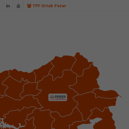
TPF Ortak Pazar
DE ZİRVESİ
MEDYA
İLETİŞİM