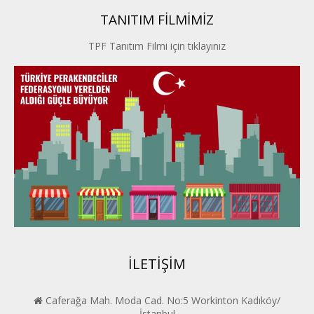
TANITIM FİLMİMİZ
İstanbul PERDER
TPF Tanıtım Filmi için tıklayınız
İpek Yolu PERDER
Kayseri PERDER
Karadeniz Perder
Konya PERDER
Van PERDER
BEYPER
İLETİŞİM
Caferağa Mah. Moda Cad. No:5 Workinton Kadıköy/
İstanbul