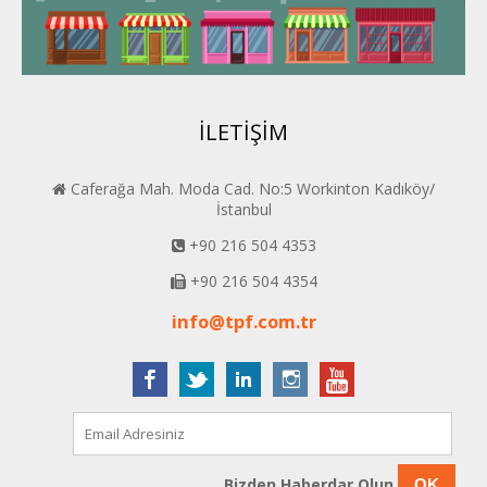
BEYPER
İLETİŞİM
Caferağa Mah. Moda Cad. No:5 Workinton Kadıköy/
İstanbul
+90 216 504 4353
+90 216 504 4354
info@tpf.com.tr
Bizden Haberdar Olun
OK