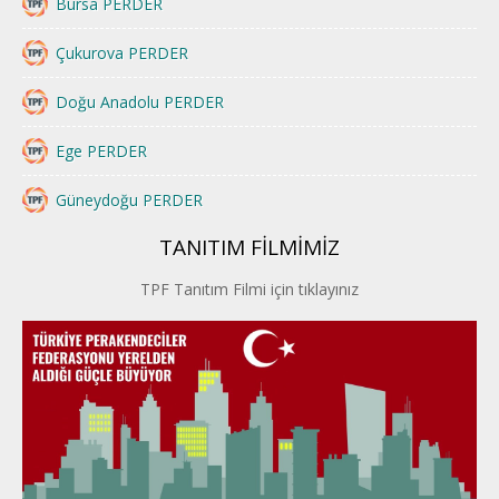
Bursa PERDER
Çukurova PERDER
Doğu Anadolu PERDER
Ege PERDER
Güneydoğu PERDER
TANITIM FİLMİMİZ
İstanbul PERDER
TPF Tanıtım Filmi için tıklayınız
İpek Yolu PERDER
Kayseri PERDER
Karadeniz Perder
Konya PERDER
Van PERDER