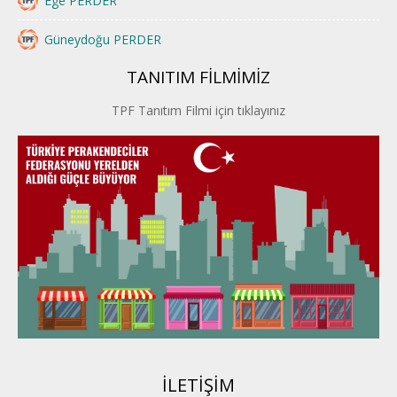
Ege PERDER
Güneydoğu PERDER
TANITIM FİLMİMİZ
İstanbul PERDER
TPF Tanıtım Filmi için tıklayınız
İpek Yolu PERDER
Kayseri PERDER
Karadeniz Perder
Konya PERDER
Van PERDER
BEYPER
İLETİŞİM