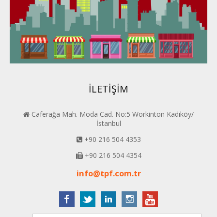
Konya PERDER
Van PERDER
BEYPER
İLETİŞİM
Caferağa Mah. Moda Cad. No:5 Workinton Kadıköy/
İstanbul
+90 216 504 4353
+90 216 504 4354
info@tpf.com.tr