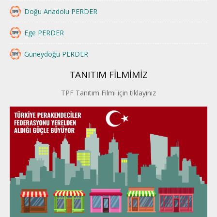
Doğu Anadolu PERDER
Ege PERDER
Güneydoğu PERDER
TANITIM FİLMİMİZ
İstanbul PERDER
TPF Tanıtım Filmi için tıklayınız
İpek Yolu PERDER
Kayseri PERDER
Karadeniz Perder
Konya PERDER
Van PERDER
BEYPER