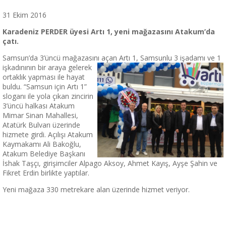
31 Ekim 2016
Karadeniz PERDER üyesi Artı 1, yeni mağazasını Atakum’da
çatı.
Samsun’da 3’üncü mağazasını açan Artı 1, Samsunlu 3 işadamı ve 1
işkadınının bir ar
aya gelerek
ortaklık yapması ile hayat
buldu. “Samsun için Artı 1”
sloganı ile yola çıkan zincirin
3’üncü halkası Atakum
Mimar Sinan Mahallesi,
Atatürk Bulvarı üzerinde
hizmete girdi. Açılışı Atakum
Kaymakamı Ali Bakoğlu,
Atakum Belediye Başkanı
İshak Taşçı, girişimciler Alpago Aksoy, Ahmet Kayış, Ayşe Şahin ve
Fikret Erdin birlikte yaptılar.
Yeni mağaza 330 metrekare alan üzerinde hizmet veriyor.