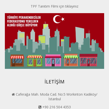
TPF Tanıtım Filmi için tıklayınız
İpek Yolu PERDER
Kayseri PERDER
Karadeniz Perder
Konya PERDER
Van PERDER
BEYPER
İLETİŞİM
Caferağa Mah. Moda Cad. No:5 Workinton Kadıköy/
İstanbul
+90 216 504 4353