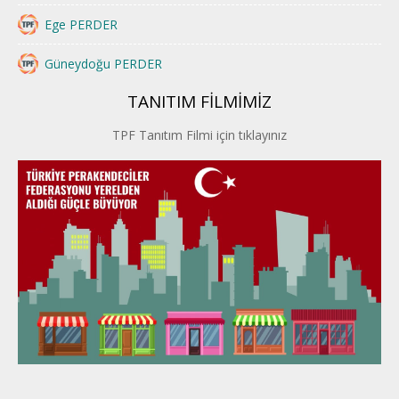
Ege PERDER
Güneydoğu PERDER
TANITIM FİLMİMİZ
İstanbul PERDER
TPF Tanıtım Filmi için tıklayınız
İpek Yolu PERDER
Kayseri PERDER
Karadeniz Perder
Konya PERDER
Van PERDER
BEYPER