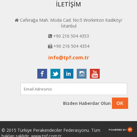
İLETİŞİM
Caferağa Mah. Moda Cad. No:5 Workinton Kadıköy/
İstanbul
+90 216 504 4353
+90 216 504 4354
info@tpf.com.tr
Bizden Haberdar Olun
OK
© 2015 Türkiye Perakendeciler Federasyonu. Tüm
hakları saklıdır. www.tpf.com.tr