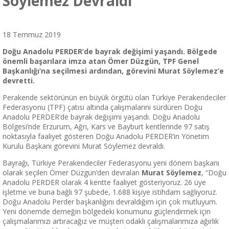
Söylemez Devraldı
18 Temmuz 2019
Doğu Anadolu PERDER’de bayrak değişimi yaşandı. Bölgede
önemli başarılara imza atan Ömer Düzgün, TPF Genel
Başkanlığı’na seçilmesi ardından, görevini Murat Söylemez’e
devretti.
Perakende sektörünün en büyük örgütü olan Türkiye Perakendeciler
Federasyonu (TPF) çatısı altında çalışmalarını sürdüren Doğu
Anadolu PERDER’de bayrak değişimi yaşandı. Doğu Anadolu
Bölgesi’nde Erzurum, Ağrı, Kars ve Bayburt kentlerinde 97 satış
noktasıyla faaliyet gösteren Doğu Anadolu PERDER’in Yönetim
Kurulu Başkanı görevini Murat Söylemez devraldı.
Bayrağı, Türkiye Perakendeciler Federasyonu yeni dönem başkanı
olarak seçilen Ömer Düzgün’den devralan
Murat Söylemez
, “Doğu
Anadolu PERDER olarak 4 kentte faaliyet gösteriyoruz. 26 üye
işletme ve buna bağlı 97 şubede, 1.688 kişiye istihdam sağlıyoruz.
Doğu Anadolu Perder başkanlığını devraldığım için çok mutluyum.
Yeni dönemde derneğin bölgedeki konumunu güçlendirmek için
çalışmalarımızı artıracağız ve müşteri odaklı çalışmalarımıza ağırlık