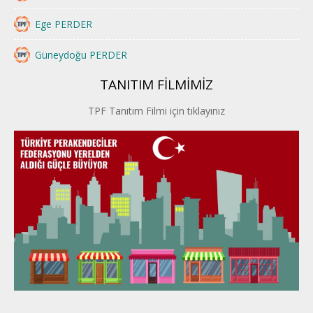
Ege PERDER
Güneydoğu PERDER
TANITIM FİLMİMİZ
İstanbul PERDER
TPF Tanıtım Filmi için tıklayınız
İpek Yolu PERDER
Kayseri PERDER
Karadeniz Perder
Konya PERDER
Van PERDER
BEYPER