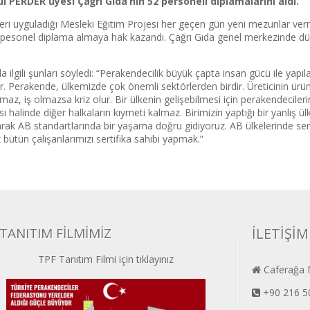
 PERDER üyesi Çağrı Gıda’nın 52 personeli diplamalarını aldı.
eri uyguladığı Mesleki Eğitim Projesi her geçen gün yeni mezunlar v
52 pesonel diplama almaya hak kazandı. Çağrı Gıda genel merkezinde düz
ili şunları söyledi: “Perakendecilik büyük çapta insan gücü ile yapılan 
tır. Perakende, ülkemizde çok önemli sektörlerden birdir. Üreticinin ürü
, iş olmazsa kriz olur. Bir ülkenin gelişebilmesi için perakendecilerin i
ası halinde diğer halkaların kıymeti kalmaz. Birimizin yaptığı bir yanlış ü
larak AB standartlarında bir yaşama doğru gidiyoruz. AB ülkelerinde sert
bütün çalışanlarımızı sertifika sahibi yapmak.”
TANITIM FİLMİMİZ
İLETİŞİM
TPF Tanıtım Filmi için tıklayınız
Caferağa M
+90 216 5