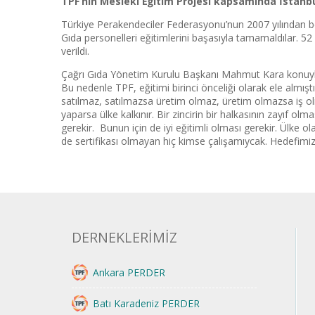
TPF’nin Mesleki Eğitim Projesi kapsamında İstanbul
Türkiye Perakendeciler Federasyonu’nun 2007 yılından b
Gıda personelleri eğitimlerini başasıyla tamamaldılar. 
verildi.
Çağrı Gıda Yönetim Kurulu Başkanı Mahmut Kara konuyla ilg
Bu nedenle TPF, eğitimi birinci önceliği olarak ele almış
satılmaz, satılmazsa üretim olmaz, üretim olmazsa iş olmaz
yaparsa ülke kalkınır. Bir zincirin bir halkasının zayıf olm
gerekir. Bunun için de iyi eğitimli olması gerekir. Ülke o
de sertifikası olmayan hiç kimse çalışamıycak. Hedefimiz 
DERNEKLERİMİZ
Ankara PERDER
Batı Karadeniz PERDER