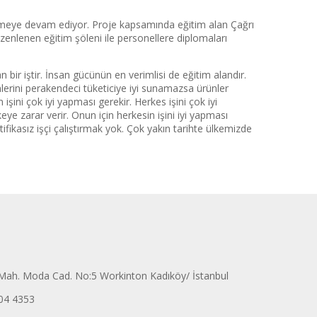
ermeye devam ediyor. Proje kapsamında eğitim alan Çağrı
enlenen eğitim şöleni ile personellere diplomaları
bir iştir. İnsan gücünün en verimlisi de eğitim alandır.
nlerini perakendeci tüketiciye iyi sunamazsa ürünler
şini çok iyi yapması gerekir. Herkes işini çok iyi
lkeye zarar verir. Onun için herkesin işini iyi yapması
ifikasız işçi çalıştırmak yok. Çok yakın tarihte ülkemizde
ah. Moda Cad. No:5 Workinton Kadıköy/ İstanbul
04 4353