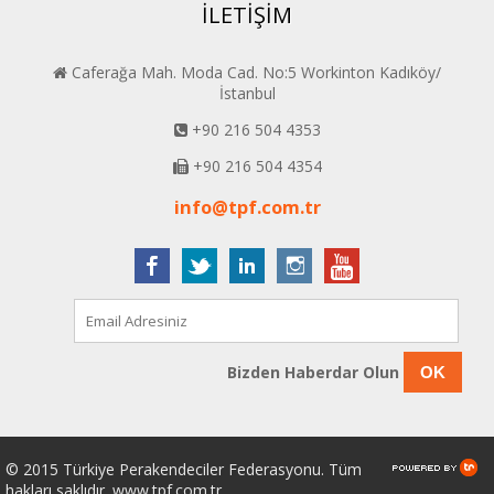
İLETİŞİM
Caferağa Mah. Moda Cad. No:5 Workinton Kadıköy/
İstanbul
+90 216 504 4353
+90 216 504 4354
info@tpf.com.tr
Bizden Haberdar Olun
OK
© 2015 Türkiye Perakendeciler Federasyonu. Tüm
hakları saklıdır. www.tpf.com.tr