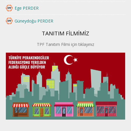
Ege PERDER
Güneydoğu PERDER
TANITIM FİLMİMİZ
İstanbul PERDER
TPF Tanıtım Filmi için tıklayınız
İpek Yolu PERDER
Kayseri PERDER
Karadeniz Perder
Konya PERDER
Van PERDER
BEYPER