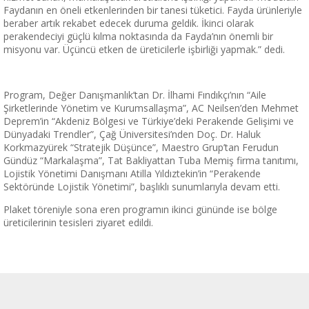
Faydanın en öneli etkenlerinden bir tanesi tüketici. Fayda ürünleriyle
beraber artık rekabet edecek duruma geldik. İkinci olarak
perakendeciyi güçlü kılma noktasında da Fayda’nın önemli bir
misyonu var. Üçüncü etken de üreticilerle işbirliği yapmak.” dedi.
Program, Değer Danışmanlık’tan Dr. İlhami Fındıkçı’nın “Aile
Şirketlerinde Yönetim ve Kurumsallaşma”, AC Neilsen’den Mehmet
Deprem’in “Akdeniz Bölgesi ve Türkiye’deki Perakende Gelişimi ve
Dünyadaki Trendler”, Çağ Üniversitesi’nden Doç. Dr. Haluk
Korkmazyürek “Stratejik Düşünce”, Maestro Grup’tan Ferudun
Gündüz “Markalaşma”, Tat Bakliyattan Tuba Memiş firma tanıtımı,
Lojistik Yönetimi Danışmanı Atilla Yıldıztekin’in “Perakende
Sektöründe Lojistik Yönetimi”, başlıklı sunumlarıyla devam etti.
Plaket töreniyle sona eren programın ikinci gününde ise bölge
üreticilerinin tesisleri ziyaret edildi.