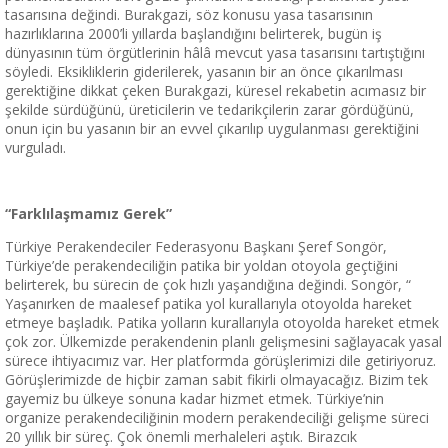
tasarısına değindi. Burakgazi, söz konusu yasa tasarısının
hazırlıklarına 2000’li yıllarda başlandığını belirterek, bugün iş
dünyasının tüm örgütlerinin hâlâ mevcut yasa tasarısını tartıştığını
söyledi. Eksikliklerin giderilerek, yasanın bir an önce çıkarılması
gerektiğine dikkat çeken Burakgazi, küresel rekabetin acımasız bir
şekilde sürdüğünü, üreticilerin ve tedarikçilerin zarar gördüğünü,
onun için bu yasanın bir an evvel çıkarılıp uygulanması gerektiğini
vurguladı.
“Farklılaşmamız Gerek”
Türkiye Perakendeciler Federasyonu Başkanı Şeref Songör,
Türkiye’de perakendeciliğin patika bir yoldan otoyola geçtiğini
belirterek, bu sürecin de çok hızlı yaşandığına değindi. Songör, “
Yaşanırken de maalesef patika yol kurallarıyla otoyolda hareket
etmeye başladık. Patika yolların kurallarıyla otoyolda hareket etmek
çok zor. Ülkemizde perakendenin planlı gelişmesini sağlayacak yasal
sürece ihtiyacımız var. Her platformda görüşlerimizi dile getiriyoruz.
Görüşlerimizde de hiçbir zaman sabit fikirli olmayacağız. Bizim tek
gayemiz bu ülkeye sonuna kadar hizmet etmek. Türkiye’nin
organize perakendeciliğinin modern perakendeciliği gelişme süreci
20 yıllık bir süreç. Çok önemli merhaleleri aştık. Birazcık