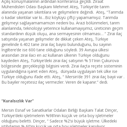
Açılış konuşmalarının ardından konferansa geçildi. Ziraat
Mühendisleri Odası Başkanı Mehmet Ateş, Türkiye’de tarım
alanında yaşanan sıkıntılara ve gelişmelere değindi. Ateş, “Tarımda
o kadar sıkıntılar var ki…Biz köylüyü çiftçi yapamamışız. Tarımda
gelişmeyi sağlayamamamızın nedeni bu. Arazi bölünmeleri, tarım
alanlarında, teknolojiyi yeterince kullanamayışımız, üreticinin geçim
standardının düşük oluşu, ana sermayesinin olmaması… “ Zirai ilaç
satışında yaşanan gelişmeler de dikkat çeken Ateş, Türkiye
genelinde 6.402 tane zirai ilaç bayisi bulunduğunu, bu sayının
İngiltere’de ise 600 tane olduğunu söyledi. 39 Avrupa ülkesi
arasından zirai ilacı en az kullanan ülkenin Türkiye olduğunu
kaydeden Ateş, Türkiye’deki zirai ilaç satışının % 51’inin Çukurova
bölgesinde gerçekleştiği bilgisini verdi. Zirai ilaçta reçete sisteminin
uygulandığına işaret eden Ateş, dünyada uygulayan tek ülke ise
Türkiye olduğunu ifade etti. Ateş, “ Mersin’de 391 zirai ilaç bayii var .
Bu bayiler reçetesiz ilaç vermezler. Veren de kapanır.” dedi.
“Kuralsızlık Var”
Mersin Esnaf ve Sanatkarlar Odaları Birliği Başkanı Talat Dinçer,
Türkiye’deki işletmelerin %98’inin küçük ve orta boy işletmeler
olduğunu belirtti. Dinçer, “ Sadece %2’si büyük işletme. Ülkedeki
istihdamın % 60’ını küçük ve orta boy işletmeler karşılıyor.