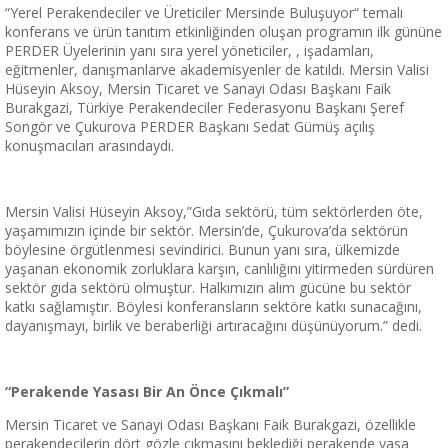
“Yerel Perakendeciler ve Üreticiler Mersinde Buluşuyor“ temalı
konferans ve ürün tanıtım etkinliğinden oluşan programın ilk gününe
PERDER Üyelerinin yanı sıra yerel yöneticiler, , işadamları,
eğitmenler, danışmanlarve akademisyenler de katıldı. Mersin Valisi
Hüseyin Aksoy, Mersin Ticaret ve Sanayi Odası Başkanı Faik
Burakgazi, Türkiye Perakendeciler Federasyonu Başkanı Şeref
Songör ve Çukurova PERDER Başkanı Sedat Gümüş açılış
konuşmacıları arasındaydı.
Mersin Valisi Hüseyin Aksoy,”Gıda sektörü, tüm sektörlerden öte,
yaşamımızın içinde bir sektör. Mersin’de, Çukurova’da sektörün
böylesine örgütlenmesi sevindirici. Bunun yanı sıra, ülkemizde
yaşanan ekonomik zorluklara karşın, canlılığını yitirmeden sürdüren
sektör gıda sektörü olmuştur. Halkımızın alım gücüne bu sektör
katkı sağlamıştır. Böylesi konferansların sektöre katkı sunacağını,
dayanışmayı, birlik ve beraberliği artıracağını düşünüyorum.” dedi.
“Perakende Yasası Bir An Önce Çıkmalı”
Mersin Ticaret ve Sanayi Odası Başkanı Faik Burakgazi, özellikle
perakendecilerin dört gözle çıkmasını beklediği perakende yasa