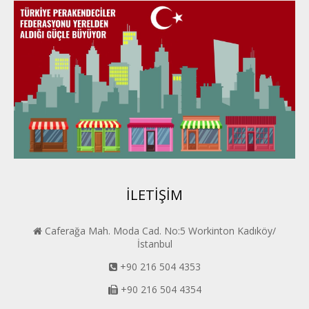
Kayseri PERDER
Karadeniz Perder
Konya PERDER
Van PERDER
BEYPER
İLETİŞİM
Caferağa Mah. Moda Cad. No:5 Workinton Kadıköy/
İstanbul
+90 216 504 4353
+90 216 504 4354