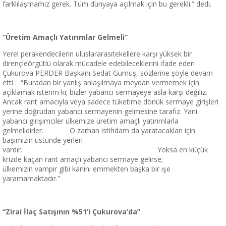
farklılaşmamız gerek. Tüm dünyaya açılmak için bu gerekli.” dedi.
“Üretim Amaçlı Yatırımlar Gelmeli”
Yerel perakendecilerin uluslararasıtekellere karşı yüksek bir
dirençleörgütlü olarak mücadele edebileceklerini ifade eden
Çukurova PERDER Başkanı Sedat Gümüş, sözlerine şöyle devam
etti : “Buradan bir yanlış anlaşılmaya meydan vermemek için
açıklamak isterim ki; bizler yabancı sermayeye asla karşı değiliz.
Ancak rant amacıyla veya sadece tüketime dönük sermaye girişleri
yerine doğrudan yabancı sermayenin gelmesine tarafız. Yani
yabancı girişimciler ülkemize üretim amaçlı yatırımlarla
gelmelidirler. O zaman istihdam da yaratacakları için
başımızın üstünde yerleri
vardır. Yoksa en küçük
krizde kaçan rant amaçlı yabancı sermaye gelirse;
ülkemizin vampir gibi kanını emmekten başka bir işe
yaramamaktadır.”
“Zirai İlaç Satışının %51’i Çukurova’da”