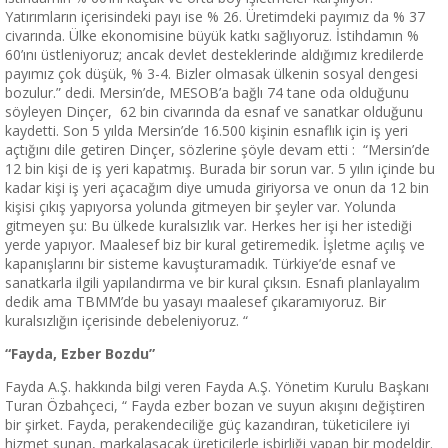
Yatırımların içerisindeki payı ise % 26. Üretimdeki payımız da % 37
civarında. Ülke ekonomisine büyük katkı sağlıyoruz. İstihdamın %
60’ını üstleniyoruz; ancak devlet desteklerinde aldığımız kredilerde
payımız çok düşük, % 3-4. Bizler olmasak ülkenin sosyal dengesi
bozulur.” dedi. Mersin’de, MESOB’a bağlı 74 tane oda olduğunu
söyleyen Dinçer, 62 bin civarında da esnaf ve sanatkar olduğunu
kaydetti. Son 5 yılda Mersin’de 16.500 kişinin esnaflık için iş yeri
açtığını dile getiren Dinçer, sözlerine şöyle devam etti : “Mersin’de
12 bin kişi de iş yeri kapatmış. Burada bir sorun var. 5 yılın içinde bu
kadar kişi iş yeri açacağım diye umuda giriyorsa ve onun da 12 bin
kişisi çıkış yapıyorsa yolunda gitmeyen bir şeyler var. Yolunda
gitmeyen şu: Bu ülkede kuralsızlık var. Herkes her işi her istediği
yerde yapıyor. Maalesef biz bir kural getiremedik. İşletme açılış ve
kapanışlarını bir sisteme kavuşturamadık. Türkiye’de esnaf ve
sanatkarla ilgili yapılandırma ve bir kural çıksın. Esnafı planlayalım
dedik ama TBMM’de bu yasayı maalesef çıkaramıyoruz. Bir
kuralsızlığın içerisinde debeleniyoruz. “
“Fayda, Ezber Bozdu”
Fayda A.Ş. hakkında bilgi veren Fayda A.Ş. Yönetim Kurulu Başkanı
Turan Özbahçeci, “ Fayda ezber bozan ve suyun akışını değiştiren
bir şirket. Fayda, perakendeciliğe güç kazandıran, tüketicilere iyi
hizmet sunan, markalaşacak üreticilerle işbirliği yapan bir modeldir.