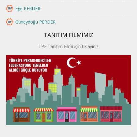
Ege PERDER
Güneydoğu PERDER
TANITIM FİLMİMİZ
İstanbul PERDER
TPF Tanıtım Filmi için tıklayınız
İpek Yolu PERDER
Kayseri PERDER
Karadeniz Perder
Konya PERDER
Van PERDER
BEYPER