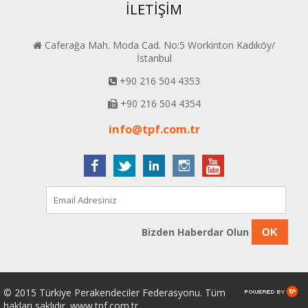
İLETİŞİM
Caferağa Mah. Moda Cad. No:5 Workinton Kadıköy/
İstanbul
+90 216 504 4353
+90 216 504 4354
info@tpf.com.tr
Bizden Haberdar Olun
OK
© 2015 Türkiye Perakendeciler Federasyonu. Tüm
hakları saklıdır. www.tpf.com.tr