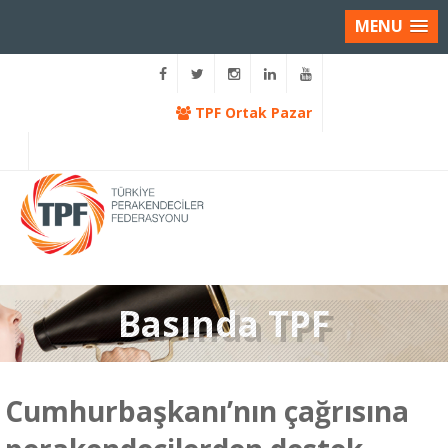
MENU
TPF Ortak Pazar
Basında TPF
Cumhurbaşkanı’nın çağrısına