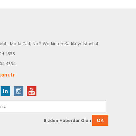
ah. Moda Cad. No:5 Workinton Kadıköy/ İstanbul
04 4353
04 4354
com.tr
Bizden Haberdar Olun
OK