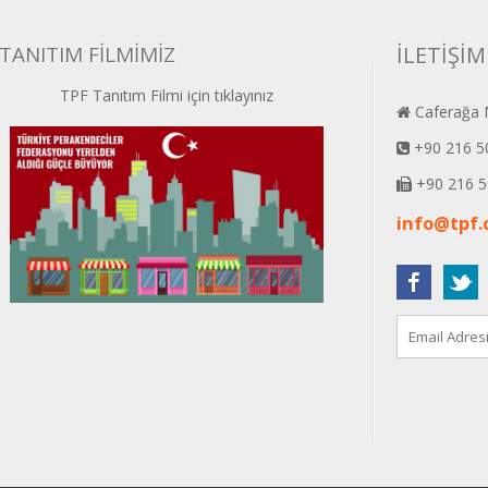
TANITIM FİLMİMİZ
İLETİŞİM
TPF Tanıtım Filmi için tıklayınız
Caferağa M
+90 216 5
+90 216 5
info@tpf.