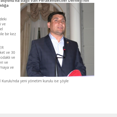
rasyonu’na bağlı Van Perakendeciler Derneği’nin
nlığa
deki
i ve
el
le bir kez
DER
ket ve 30
 odaklı ve
eri ve
atmaya ve
Kurulu’nda yeni yönetim kurulu ise şöyle