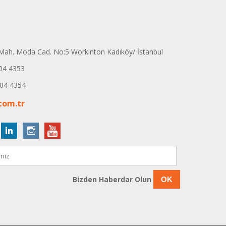
ah. Moda Cad. No:5 Workinton Kadıköy/ İstanbul
04 4353
04 4354
com.tr
Bizden Haberdar Olun
OK