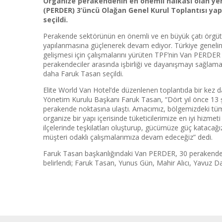
Organize perakendenin en önemli halkası olan yer
(PERDER) 3’üncü Olağan Genel Kurul Toplantısı ya
seçildi.
Perakende sektörünün en önemli ve en büyük çatı örgü
yapılanmasına güçlenerek devam ediyor. Türkiye genel
gelişmesi için çalışmalarını yürüten TPF’nin Van PERDER
perakendeciler arasında işbirliği ve dayanışmayı sağlama
daha Faruk Tasan seçildi.
Elite World Van Hotel’de düzenlenen toplantıda bir kez
Yönetim Kurulu Başkanı Faruk Tasan, “Dört yıl önce 13 
perakende noktasına ulaştı. Amacımız, bölgemizdeki tüm ye
organize bir yapı içerisinde tüketicilerimize en iyi hizme
ilçelerinde teşkilatları oluşturup, gücümüze güç kataca
müşteri odaklı çalışmalarımıza devam edeceğiz” dedi.
Faruk Tasan başkanlığındaki Van PERDER, 30 perakende n
belirlendi; Faruk Tasan, Yunus Gün, Mahir Alıcı, Yavuz 