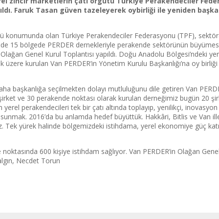
el zincir marketlerin çatı örgütü Türkiye Perakendeciler Fede
pıldı. Faruk Tasan güven tazeleyerek
oybirliği ile yeniden başka
tü konumunda olan Türkiye Perakendeciler Federasyonu (TPF), sektör
inde 15 bölgede PERDER dernekleriyle perakende sektörünün büyümes
 Olağan Genel Kurul Toplantısı yapıldı. Doğu Anadolu Bölgesi’ndeki yer
k üzere kurulan Van PERDER’in Yönetim Kurulu Başkanlığı’na oy birliği i
 daha başkanlığa seçilmekten dolayı mutluluğunu dile getiren Van PER
şirket ve 30 perakende noktası olarak kurulan derneğimiz bugün 20 şir
rel perakendecileri tek bir çatı altında toplayıp, yenilikçi, inovasyon
ti sunmak. 2016’da bu anlamda hedef büyüttük. Hakkâri, Bitlis ve Van ill
ğız. Tek yürek halinde bölgemizdeki istihdama, yerel ekonomiye güç k
oktasında 600 kişiye istihdam sağlıyor. Van PERDER’in Olağan Genel 
Dalgın, Necdet Torun