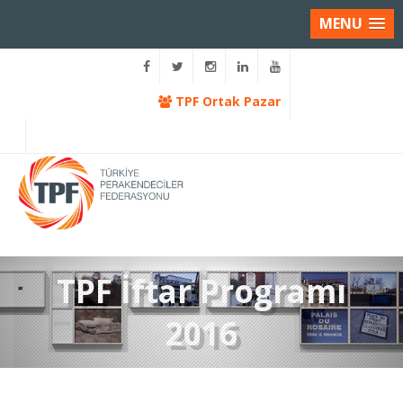
MENU
TPF Ortak Pazar
TPF İftar Programı
2016