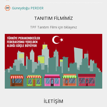
Güneydoğu PERDER
TANITIM FİLMİMİZ
İstanbul PERDER
TPF Tanıtım Filmi için tıklayınız
İpek Yolu PERDER
Kayseri PERDER
Karadeniz Perder
Konya PERDER
Van PERDER
BEYPER
İLETİŞİM