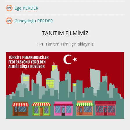
Ege PERDER
Güneydoğu PERDER
TANITIM FİLMİMİZ
İstanbul PERDER
TPF Tanıtım Filmi için tıklayınız
İpek Yolu PERDER
Kayseri PERDER
Karadeniz Perder
Konya PERDER
Van PERDER
BEYPER