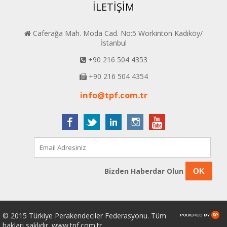
İLETİŞİM
Caferağa Mah. Moda Cad. No:5 Workinton Kadıköy/
İstanbul
+90 216 504 4353
+90 216 504 4354
info@tpf.com.tr
Bizden Haberdar Olun
OK
© 2015 Türkiye Perakendeciler Federasyonu. Tüm
hakları saklıdır. www.tpf.com.tr