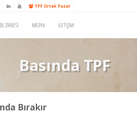
TPF Ortak Pazar
DE ZİRVESİ
MEDYA
İLETİŞİM
Basında TPF
umda Bırakır