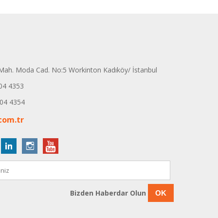
ah. Moda Cad. No:5 Workinton Kadıköy/ İstanbul
04 4353
04 4354
com.tr
Bizden Haberdar Olun
OK