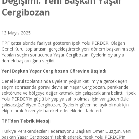
Değişimi: Yeni Başkan Yaşar
Cergibozan
13 Mayıs 2025
TPF çatısı altında faaliyet gösteren İpek Yolu PERDER, Olağan
Genel Kurul toplantısını gerçekleştirerek yeni dönem başkanını seçti.
Yapılan seçim sonucunda Yaşar Cergibozan, üyelerin oylarıyla
dernek başkanlığına seçildi.
Yeni Ba
ş
kan Ya
ş
ar Cergibozan G
ö
revine Ba
ş
lad
ı
Genel kurul toplantısında üyelerin yoğun katılımıyla gerçekleşen
seçim sonrasında görevi devralan Yaşar Cergibozan, perakende
sektörüne ve bölgeye değer katmak için çalışacaklarını belirtti. “İpek
Yolu PERDER’in güçlü bir yapıya sahip olması için var gücümüzle
çalışacağız” diyen Cergibozan, üyelerin güvenine layık olmak için
ekip olarak özveriyle hareket edeceklerini ifade etti.
TPF
’
den Tebrik Mesaj
ı
Türkiye Perakendeciler Federasyonu Başkanı Ömer Düzgün, yeni
başkan Yaşar Cergibozan’ı tebrik ederek, “İpek Yolu PERDER’in