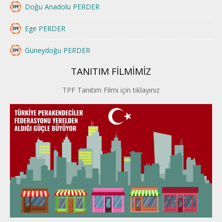
Doğu Anadolu PERDER
Ege PERDER
Güneydoğu PERDER
TANITIM FİLMİMİZ
İstanbul PERDER
TPF Tanıtım Filmi için tıklayınız
İpek Yolu PERDER
Kayseri PERDER
Karadeniz Perder
Konya PERDER
Van PERDER
BEYPER