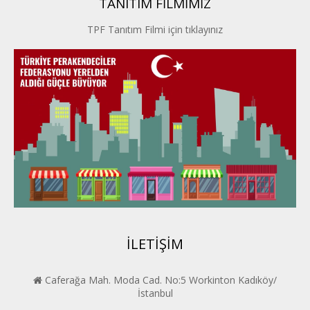
TANITIM FİLMİMİZ
İstanbul PERDER
TPF Tanıtım Filmi için tıklayınız
İpek Yolu PERDER
Kayseri PERDER
Karadeniz Perder
Konya PERDER
Van PERDER
BEYPER
İLETİŞİM
Caferağa Mah. Moda Cad. No:5 Workinton Kadıköy/
İstanbul