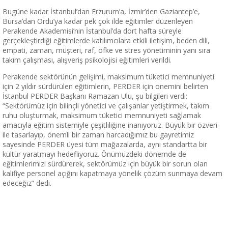
Bugüne kadar İstanbul’dan Erzurum’a, İzmir’den Gaziantep’e,
Bursa’dan Ordu’ya kadar pek çok ilde eğitimler düzenleyen
Perakende Akademisi’nin İstanbul’da dört hafta süreyle
gerçekleştirdiği eğitimlerde katılımcılara etkili iletişim, beden dili,
empati, zaman, müşteri, raf, öfke ve stres yönetiminin yanı sıra
takım çalışması, alışveriş psikolojisi eğitimleri verildi.
Perakende sektörünün gelişimi, maksimum tüketici memnuniyeti
için 2 yıldır sürdürülen eğitimlerin, PERDER için önemini belirten
İstanbul PERDER Başkanı Ramazan Ulu, şu bilgileri verdi:
“Sektörümüz için bilinçli yönetici ve çalışanlar yetiştirmek, takım
ruhu oluşturmak, maksimum tüketici memnuniyeti sağlamak
amacıyla eğitim sistemiyle çeşitliliğine inanıyoruz. Büyük bir özveri
ile tasarlayıp, önemli bir zaman harcadığımız bu gayretimiz
sayesinde PERDER üyesi tüm mağazalarda, aynı standartta bir
kültür yaratmayı hedefliyoruz. Önümüzdeki dönemde de
eğitimlerimizi sürdürerek, sektörümüz için büyük bir sorun olan
kalifiye personel açığını kapatmaya yönelik çözüm sunmaya devam
edeceğiz” dedi.