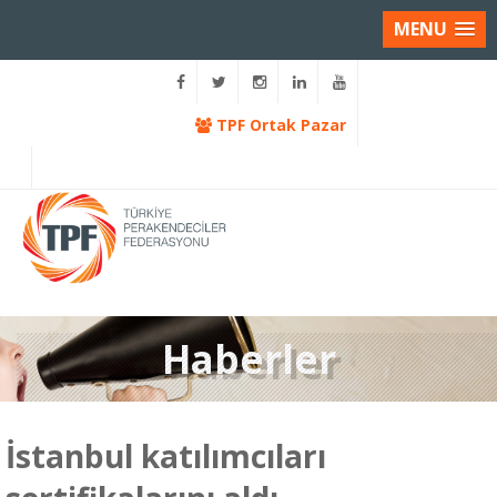
MENU
TPF Ortak Pazar
Haberler
İstanbul katılımcıları