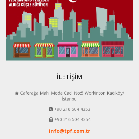
Karadeniz Perder
Konya PERDER
Van PERDER
BEYPER
İLETİŞİM
Caferağa Mah. Moda Cad. No:5 Workinton Kadıköy/
İstanbul
+90 216 504 4353
+90 216 504 4354
info@tpf.com.tr