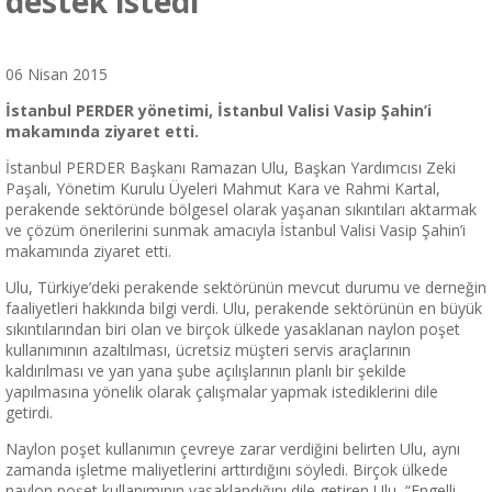
destek istedi
06 Nisan 2015
İstanbul PERDER yönetimi, İstanbul Valisi Vasip Şahin’i
makamında ziyaret etti.
İstanbul PERDER Başkanı Ramazan Ulu, Başkan Yardımcısı Zeki
Paşalı, Yönetim Kurulu Üyeleri Mahmut Kara ve Rahmi Kartal,
perakende sektöründe bölgesel olarak yaşanan sıkıntıları aktarmak
ve çözüm önerilerini sunmak amacıyla İstanbul Valisi Vasip Şahin’i
makamında ziyaret etti.
Ulu, Türkiye’deki perakende sektörünün mevcut durumu ve derneğin
faaliyetleri hakkında bilgi verdi. Ulu, perakende sektörünün en büyük
sıkıntılarından biri olan ve birçok ülkede yasaklanan naylon poşet
kullanımının azaltılması, ücretsiz müşteri servis araçlarının
kaldırılması ve yan yana şube açılışlarının planlı bir şekilde
yapılmasına yönelik olarak çalışmalar yapmak istediklerini dile
getirdi.
Naylon poşet kullanımın çevreye zarar verdiğini belirten Ulu, aynı
zamanda işletme maliyetlerini arttırdığını söyledi. Birçok ülkede
naylon poşet kullanımının yasaklandığını dile getiren Ulu, “Engelli