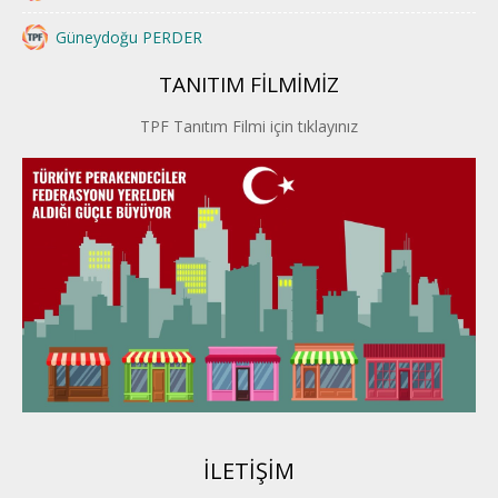
Güneydoğu PERDER
TANITIM FİLMİMİZ
İstanbul PERDER
TPF Tanıtım Filmi için tıklayınız
İpek Yolu PERDER
Kayseri PERDER
Karadeniz Perder
Konya PERDER
Van PERDER
BEYPER
İLETİŞİM