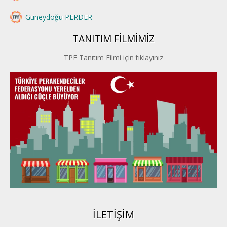
Güneydoğu PERDER
TANITIM FİLMİMİZ
İstanbul PERDER
TPF Tanıtım Filmi için tıklayınız
İpek Yolu PERDER
Kayseri PERDER
Karadeniz Perder
Konya PERDER
Van PERDER
BEYPER
İLETİŞİM