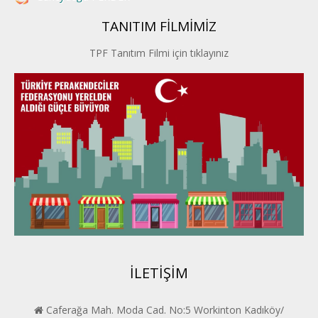
TANITIM FİLMİMİZ
İstanbul PERDER
TPF Tanıtım Filmi için tıklayınız
İpek Yolu PERDER
Kayseri PERDER
Karadeniz Perder
Konya PERDER
Van PERDER
BEYPER
İLETİŞİM
Caferağa Mah. Moda Cad. No:5 Workinton Kadıköy/