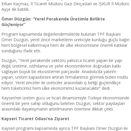
Erkan Kaçmaz, İl Ticaret Müdürü Gazi Dinçaslan ve İŞKUR İl Müdürü
Ayşe Ak katıldı.
Ömer Düzgün: “Yerel Perakende Üretimle Birlikte
Güçleniyor”
Program kapsamında değerlendirmelerde bulunan TPF Başkanı
Ömer Düzgün, yerel zincir marketlerin üreticiyle kurduğu güçlü bağın
hem bölgesel kalkınmaya hem de ülke ekonomisine önemli katkılar
sunduğunu ifade etti.
Düzgün, “Yerel perakende sektörü yalnızca ticaret yapan bir yapı
değil; üretime, istihdama ve şehir ekonomilerine doğrudan katkı
sağlayan büyük bir ekosistemin parçasıdır. Anadolu’da yatırım
yapan, üretim kapasitesini artıran firmalarımızı görmek bizleri mutlu
ediyor. Yerel zincirler ile üreticiler arasındaki iş birliği güçlendikçe
hem tüketicimiz hem ülke ekonomimiz kazanacaktır” dedi.
Kayseri’nin üretim gücü ve ticari dinamizmiyle Türkiye ekonomisinde
önemli bir yere sahip olduğunu belirten Düzgün, sektör paydaşları
arasındaki dayanışmanın artırılmasının önemine dikkat çekti.
Kayseri Ticaret Odası’na Ziyaret
Kayseri programı kapsamında ayrıca TPF Başkanı Ömer Düzgün ile