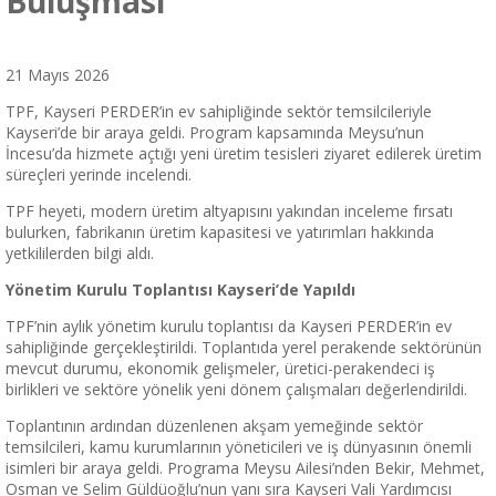
Buluşması
21 Mayıs 2026
TPF, Kayseri PERDER’in ev sahipliğinde sektör temsilcileriyle
Kayseri’de bir araya geldi. Program kapsamında Meysu’nun
İncesu’da hizmete açtığı yeni üretim tesisleri ziyaret edilerek üretim
süreçleri yerinde incelendi.
TPF heyeti, modern üretim altyapısını yakından inceleme fırsatı
bulurken, fabrikanın üretim kapasitesi ve yatırımları hakkında
yetkililerden bilgi aldı.
Yönetim Kurulu Toplantısı Kayseri’de Yapıldı
TPF’nin aylık yönetim kurulu toplantısı da Kayseri PERDER’in ev
sahipliğinde gerçekleştirildi. Toplantıda yerel perakende sektörünün
mevcut durumu, ekonomik gelişmeler, üretici-perakendeci iş
birlikleri ve sektöre yönelik yeni dönem çalışmaları değerlendirildi.
Toplantının ardından düzenlenen akşam yemeğinde sektör
temsilcileri, kamu kurumlarının yöneticileri ve iş dünyasının önemli
isimleri bir araya geldi. Programa Meysu Ailesi’nden Bekir, Mehmet,
Osman ve Selim Güldüoğlu’nun yanı sıra Kayseri Vali Yardımcısı