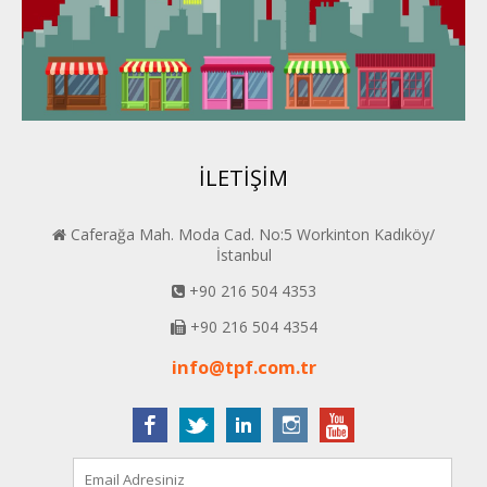
Van PERDER
BEYPER
İLETİŞİM
Caferağa Mah. Moda Cad. No:5 Workinton Kadıköy/
İstanbul
+90 216 504 4353
+90 216 504 4354
info@tpf.com.tr