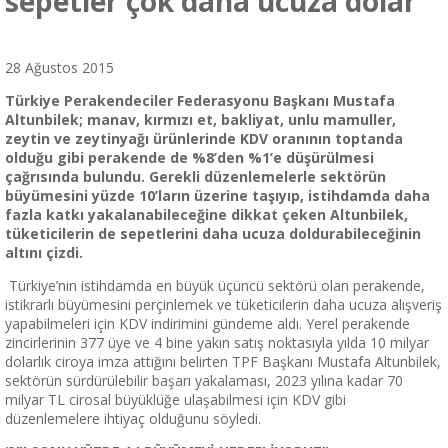
sepetler çok daha ucuza dolar”
28 Ağustos 2015
Türkiye Perakendeciler Federasyonu Başkanı Mustafa
Altunbilek; manav, kırmızı et, bakliyat, unlu mamuller,
zeytin ve zeytinyağı ürünlerinde KDV oranının toptanda
olduğu gibi perakende de %8’den %1’e düşürülmesi
çağrısında bulundu. Gerekli düzenlemelerle sektörün
büyümesini yüzde 10’ların üzerine taşıyıp, istihdamda daha
fazla katkı yakalanabileceğine dikkat çeken Altunbilek,
tüketicilerin de sepetlerini daha ucuza doldurabileceğinin
altını çizdi.
Türkiye’nin istihdamda en büyük üçüncü sektörü olan perakende,
istikrarlı büyümesini perçinlemek ve tüketicilerin daha ucuza alışveriş
yapabilmeleri için KDV indirimini gündeme aldı. Yerel perakende
zincirlerinin 377 üye ve 4 bine yakın satış noktasıyla yılda 10 milyar
dolarlık ciroya imza attığını belirten TPF Başkanı Mustafa Altunbilek,
sektörün sürdürülebilir başarı yakalaması, 2023 yılına kadar 70
milyar TL cirosal büyüklüğe ulaşabilmesi için KDV gibi
düzenlemelere ihtiyaç olduğunu söyledi.