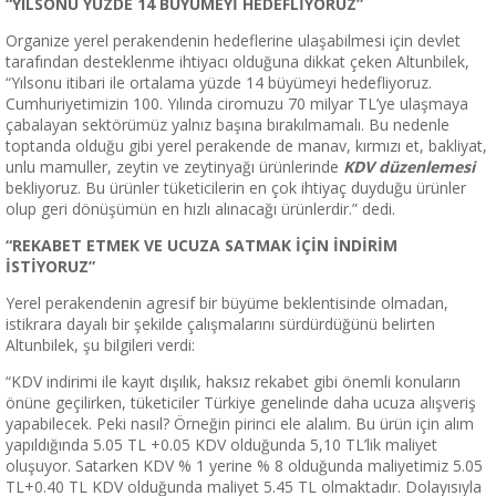
“YILSONU YÜZDE 14 BÜYÜMEYİ HEDEFLİYORUZ”
Organize yerel perakendenin hedeflerine ulaşabilmesi için devlet
tarafından desteklenme ihtiyacı olduğuna dikkat çeken Altunbilek,
“Yılsonu itibari ile ortalama yüzde 14 büyümeyi hedefliyoruz.
Cumhuriyetimizin 100. Yılında ciromuzu 70 milyar TL’ye ulaşmaya
çabalayan sektörümüz yalnız başına bırakılmamalı. Bu nedenle
toptanda olduğu gibi yerel perakende de manav, kırmızı et, bakliyat,
unlu mamuller, zeytin ve zeytinyağı ürünlerinde
KDV düzenlemesi
bekliyoruz. Bu ürünler tüketicilerin en çok ihtiyaç duyduğu ürünler
olup geri dönüşümün en hızlı alınacağı ürünlerdir.” dedi.
“REKABET ETMEK VE UCUZA SATMAK İÇİN İNDİRİM
İSTİYORUZ”
Yerel perakendenin agresif bir büyüme beklentisinde olmadan,
istikrara dayalı bir şekilde çalışmalarını sürdürdüğünü belirten
Altunbilek, şu bilgileri verdi:
“KDV indirimi ile kayıt dışılık, haksız rekabet gibi önemli konuların
önüne geçilirken, tüketiciler Türkiye genelinde daha ucuza alışveriş
yapabilecek. Peki nasıl? Örneğin pirinci ele alalım. Bu ürün için alım
yapıldığında 5.05 TL +0.05 KDV olduğunda 5,10 TL’lik maliyet
oluşuyor. Satarken KDV % 1 yerine % 8 olduğunda maliyetimiz 5.05
TL+0.40 TL KDV olduğunda maliyet 5.45 TL olmaktadır. Dolayısıyla