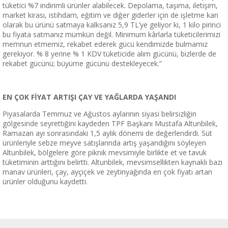
tüketici %7 indirimli ürünler alabilecek. Depolama, taşıma, iletişim,
market kirası, istihdam, eğitim ve diğer giderler için de işletme karı
olarak bu ürünü satmaya kalksanız 5,9 TL’ye geliyor ki, 1 kilo pirinci
bu fiyata satmanız mümkün değil. Minimum kârlarla tüketicilerimizi
memnun etmemiz, rekabet ederek gücü kendimizde bulmamız
gerekiyor. % 8 yerine % 1 KDV tüketicide alım gücünü, bizlerde de
rekabet gücünü; büyüme gücünü destekleyecek.”
EN ÇOK FİYAT ARTIŞI ÇAY VE YAĞLARDA YAŞANDI
Piyasalarda Temmuz ve Ağustos aylarının siyasi belirsizliğin
gölgesinde seyrettiğini kaydeden TPF Başkanı Mustafa Altunbilek,
Ramazan ayı sonrasındaki 1,5 aylık dönemi de değerlendirdi. Süt
ürünleriyle sebze meyve satışlarında artış yaşandığını söyleyen
Altunbilek, bölgelere göre piknik mevsimiyle birlikte et ve tavuk
tüketiminin arttığını belirtti. Altunbilek, mevsimsellikten kaynaklı bazı
manav ürünleri, çay, ayçiçek ve zeytinyağında en çok fiyatı artan
ürünler olduğunu kaydetti.