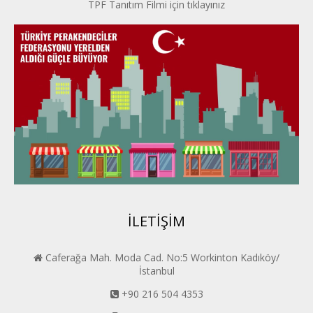
TPF Tanıtım Filmi için tıklayınız
İpek Yolu PERDER
Kayseri PERDER
Karadeniz Perder
Konya PERDER
Van PERDER
BEYPER
İLETİŞİM
Caferağa Mah. Moda Cad. No:5 Workinton Kadıköy/
İstanbul
+90 216 504 4353