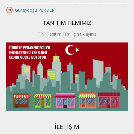
Güneydoğu PERDER
TANITIM FİLMİMİZ
İstanbul PERDER
TPF Tanıtım Filmi için tıklayınız
İpek Yolu PERDER
Kayseri PERDER
Karadeniz Perder
Konya PERDER
Van PERDER
BEYPER
İLETİŞİM