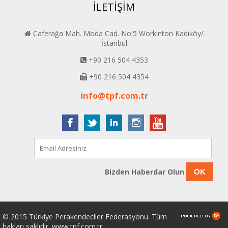
İLETİŞİM
Caferağa Mah. Moda Cad. No:5 Workinton Kadıköy/
İstanbul
+90 216 504 4353
+90 216 504 4354
info@tpf.com.tr
Bizden Haberdar Olun
OK
© 2015 Türkiye Perakendeciler Federasyonu. Tüm
hakları saklıdır. www.tpf.com.tr