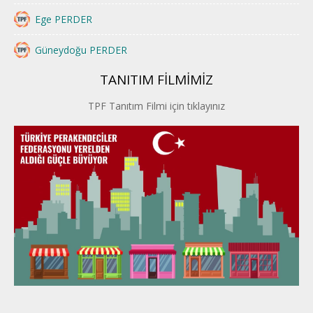
Ege PERDER
Güneydoğu PERDER
TANITIM FİLMİMİZ
İstanbul PERDER
TPF Tanıtım Filmi için tıklayınız
İpek Yolu PERDER
Kayseri PERDER
Karadeniz Perder
Konya PERDER
Van PERDER
BEYPER