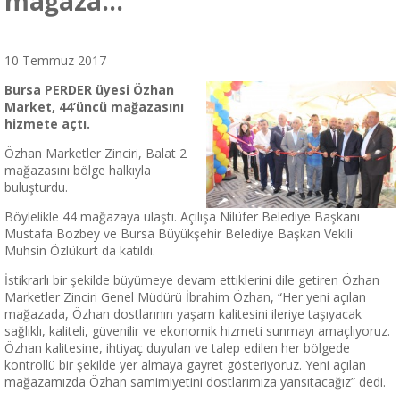
mağaza…
10 Temmuz 2017
Bursa PERDER üyesi Özhan
Market, 44’üncü ma
ğ
azasını
hizmete açtı.
Özhan Marketler Zinciri, Balat 2
mağazasını bölge halkıyla
buluşturdu.
Böylelikle 44 mağazaya ulaştı. Açılışa Nilüfer Belediye Başkanı
Mustafa Bozbey ve Bursa Büyükşehir Belediye Başkan Vekili
Muhsin Özlükurt da katıldı.
İstikrarlı bir şekilde büyümeye devam ettiklerini dile getiren Özhan
Marketler Zinciri Genel Müdürü İbrahim Özhan, “Her yeni açılan
mağazada, Özhan dostlarının yaşam kalitesini ileriye taşıyacak
sağlıklı, kaliteli, güvenilir ve ekonomik hizmeti sunmayı amaçlıyoruz.
Özhan kalitesine, ihtiyaç duyulan ve talep edilen her bölgede
kontrollü bir şekilde yer almaya gayret gösteriyoruz. Yeni açılan
mağazamızda Özhan samimiyetini dostlarımıza yansıtacağız” dedi.