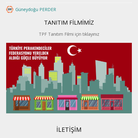
Güneydoğu PERDER
TANITIM FİLMİMİZ
İstanbul PERDER
TPF Tanıtım Filmi için tıklayınız
İpek Yolu PERDER
Kayseri PERDER
Karadeniz Perder
Konya PERDER
Van PERDER
BEYPER
İLETİŞİM