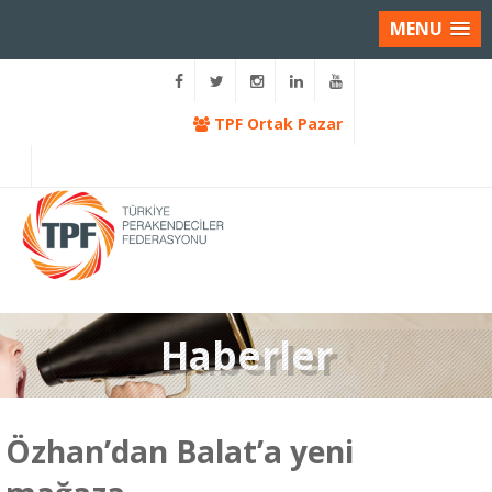
MENU
TPF Ortak Pazar
Haberler
Özhan’dan Balat’a yeni