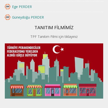
Ege PERDER
Güneydoğu PERDER
TANITIM FİLMİMİZ
İstanbul PERDER
TPF Tanıtım Filmi için tıklayınız
İpek Yolu PERDER
Kayseri PERDER
Karadeniz Perder
Konya PERDER
Van PERDER
BEYPER