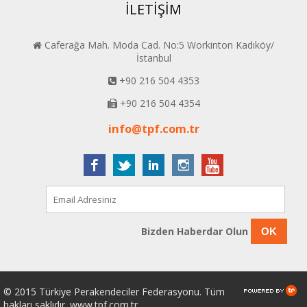
İLETİŞİM
Caferağa Mah. Moda Cad. No:5 Workinton Kadıköy/
İstanbul
+90 216 504 4353
+90 216 504 4354
info@tpf.com.tr
Bizden Haberdar Olun
OK
© 2015 Türkiye Perakendeciler Federasyonu. Tüm
hakları saklıdır. www.tpf.com.tr