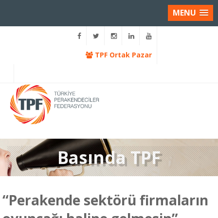
MENU
TPF Ortak Pazar
Basında TPF
“Perakende sektörü firmaların