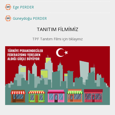
Ege PERDER
Güneydoğu PERDER
TANITIM FİLMİMİZ
İstanbul PERDER
TPF Tanıtım Filmi için tıklayınız
İpek Yolu PERDER
Kayseri PERDER
Karadeniz Perder
Konya PERDER
Van PERDER
BEYPER