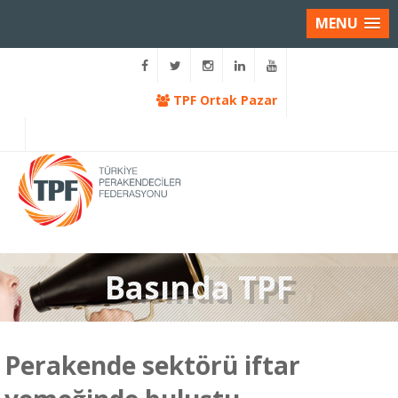
MENU
TPF Ortak Pazar
Basında TPF
Perakende sektörü iftar