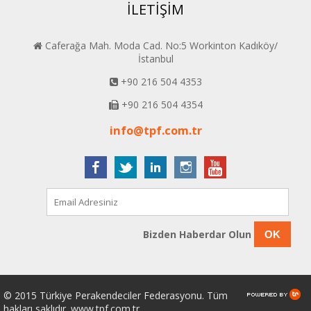
İLETİŞİM
Caferağa Mah. Moda Cad. No:5 Workinton Kadıköy/
İstanbul
+90 216 504 4353
+90 216 504 4354
info@tpf.com.tr
Bizden Haberdar Olun
OK
© 2015 Türkiye Perakendeciler Federasyonu. Tüm
hakları saklıdır. www.tpf.com.tr