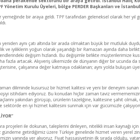
 daha perakende sektörünü bir araya getirdi. İstanbul Haliç Ko
TPF Yönetim Kurulu Üyeleri, bölge PERDER Başkanları ve İstanbul
yemeğinde bir araya geldi. TPF tarafından geleneksel olarak her yıl ge
ldı.
n yeniden aynı çatı altında bir arada olmaktan büyük bir mutluluk duydu
ellik ve iyiliklerin yoğun olarak yaşandığı bir Ramazan ayında daha birl
trendlerindeki değişim hızlandı. Bu değişimle birlikte müşterilerimize ku
a fazla artacak. Alışveriş ülkemizde de dünyanın diğer bir ucunda da s
şterisine, çalışanına değer katmaya odaklanan; aynı yolda buluşan üye
lı zaman diliminde kusursuz bir hizmet kalitesi ve yeni bir deneyim sunan 
0 kişiyi istihdam ediyoruz. Bu konudan hiçbir zaman taviz vermememizin
htiyaçlarını yakından görüşüp, ürünlerin tazeliğine, kalitesine şahit olm
cüyle sektörde en iyi hizmet kalitesini sunmak için var gücümüzle çalışıyor
LİYOR”
projeleri ile dokunan, taleplerini dinleyen, nitelikli insan kaynağı içi
 gündeme getirdiğimiz üzere Türkiye genelinde hizmet veren yerel zinc
rimizin yanında yer alıyoruz. Fiyat hassasiyetinin ilk sırada olduğu, vata