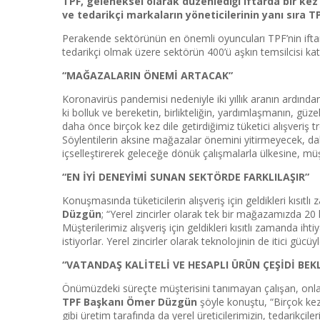
TPF, geleneksel olarak düzenlediği iftarda bir kez
ve tedarikçi markaların yöneticilerinin yanı sıra 
Perakende sektörünün en önemli oyuncuları TPF’nin iftar 
tedarikçi olmak üzere sektörün 400’ü aşkın temsilcisi katı
“MAĞAZALARIN ÖNEMİ ARTACAK”
Koronavirüs pandemisi nedeniyle iki yıllık aranın ardında
ki bolluk ve bereketin, birlikteliğin, yardımlaşmanın, güz
daha önce birçok kez dile getirdiğimiz tüketici alışveriş 
Söylentilerin aksine mağazalar önemini yitirmeyecek, dah
içselleştirerek geleceğe dönük çalışmalarla ülkesine, mü
“EN İYİ DENEYİMİ SUNAN SEKTÖRDE FARKLILAŞIR”
Konuşmasında tüketicilerin alışveriş için geldikleri kısıt
Düzgün
; “Yerel zincirler olarak tek bir mağazamızda 2
Müşterilerimiz alışveriş için geldikleri kısıtlı zamanda i
istiyorlar. Yerel zincirler olarak teknolojinin de itici gü
“VATANDAŞ KALİTELİ VE HESAPLI ÜRÜN ÇEŞİDİ BEK
Önümüzdeki süreçte müşterisini tanımayan çalışan, onlara 
TPF Başkanı Ömer Düzgün
şöyle konuştu, “Birçok kez
gibi üretim tarafında da yerel üreticilerimizin, tedarikçile