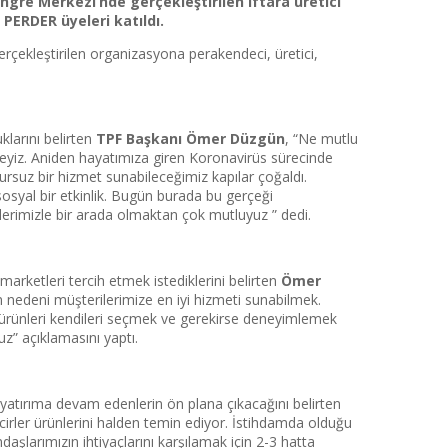
ngre Merkezi’nde gerçekleştirilen iftara üretici
 PERDER üyeleri katıldı.
rçekleştirilen organizasyona perakendeci, üretici,
klarını belirten
TPF Başkanı Ömer Düzgün
, “Ne mutlu
ikteyiz. Aniden hayatımıza giren Koronavirüs sürecinde
sursuz bir hizmet sunabileceğimiz kapılar çoğaldı.
osyal bir etkinlik. Bugün burada bu gerçeği
lerimizle bir arada olmaktan çok mutluyuz ” dedi.
marketleri tercih etmek istediklerini belirten
Ömer
 nedeni müşterilerimize en iyi hizmeti sunabilmek.
ak, ürünleri kendileri seçmek ve gerekirse deneyimlemek
uz” açıklamasını yaptı.
n yatırıma devam edenlerin ön plana çıkacağını belirten
irler ürünlerini halden temin ediyor. İstihdamda olduğu
ndaşlarımızın ihtiyaçlarını karşılamak için 2-3 hatta