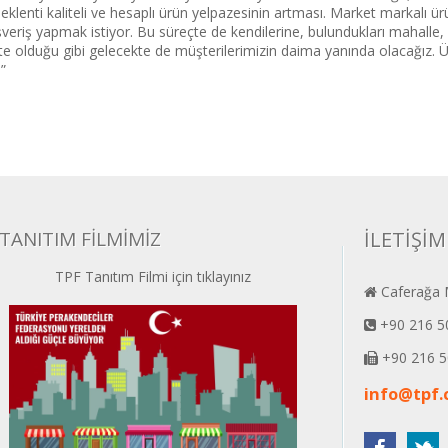
enti kaliteli ve hesaplı ürün yelpazesinin artması. Market markalı ür
ışveriş yapmak istiyor. Bu süreçte de kendilerine, bulundukları mahalle
şte olduğu gibi gelecekte de müşterilerimizin daima yanında olacağız. Ür
”
TANITIM FİLMİMİZ
İLETİŞİM
TPF Tanıtım Filmi için tıklayınız
Caferağa M
+90 216 5
+90 216 5
info@tpf.