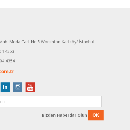
ah. Moda Cad. No:5 Workinton Kadıköy/ İstanbul
04 4353
04 4354
com.tr
Bizden Haberdar Olun
OK