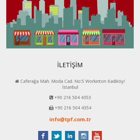
Konya PERDER
Van PERDER
BEYPER
İLETİŞİM
Caferağa Mah. Moda Cad. No:5 Workinton Kadıköy/
İstanbul
+90 216 504 4353
+90 216 504 4354
info@tpf.com.tr