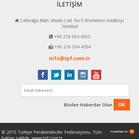
İLETİŞİM
Caferağa Mah. Moda Cad. No:5 Workinton Kadıköy/
İstanbul
+90 216 504 4353
+90 216 504 4354
info@tpf.com.tr
Bizden Haberdar Olun
OK
© 2015 Türkiye Perakendeciler Federasyonu. Tüm
hakları saklıdır. www.tpf.com.tr