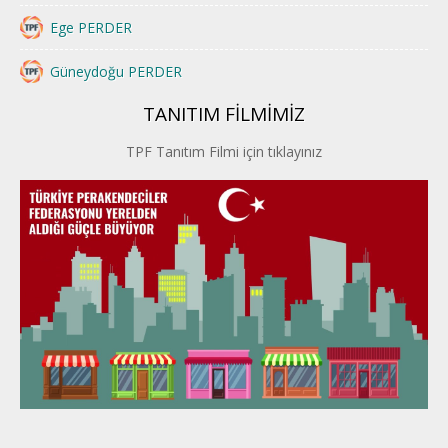
Ege PERDER
Güneydoğu PERDER
TANITIM FİLMİMİZ
İstanbul PERDER
TPF Tanıtım Filmi için tıklayınız
İpek Yolu PERDER
Kayseri PERDER
Karadeniz Perder
Konya PERDER
Van PERDER
BEYPER