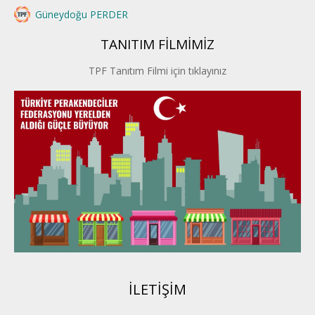
Güneydoğu PERDER
TANITIM FİLMİMİZ
İstanbul PERDER
TPF Tanıtım Filmi için tıklayınız
İpek Yolu PERDER
Kayseri PERDER
Karadeniz Perder
Konya PERDER
Van PERDER
BEYPER
İLETİŞİM