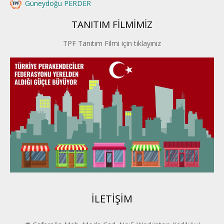
Güneydoğu PERDER
TANITIM FİLMİMİZ
İstanbul PERDER
TPF Tanıtım Filmi için tıklayınız
İpek Yolu PERDER
Kayseri PERDER
Karadeniz Perder
Konya PERDER
Van PERDER
BEYPER
İLETİŞİM