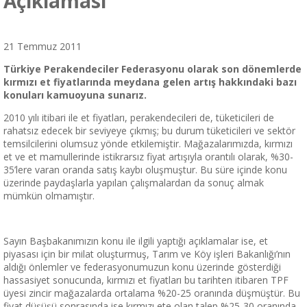
Açıklaması
21 Temmuz 2011
Türkiye Perakendeciler Federasyonu olarak son dönemlerde
kırmızı et fiyatlarında meydana gelen artış hakkındaki bazı
konuları kamuoyuna sunarız.
2010 yılı itibari ile et fiyatları, perakendecileri de, tüketicileri de
rahatsız edecek bir seviyeye çıkmış; bu durum tüketicileri ve sektör
temsilcilerini olumsuz yönde etkilemiştir. Mağazalarımızda, kırmızı
et ve et mamullerinde istikrarsız fiyat artışıyla orantılı olarak, %30-
35’lere varan oranda satış kaybı oluşmuştur. Bu süre içinde konu
üzerinde paydaşlarla yapılan çalışmalardan da sonuç almak
mümkün olmamıştır.
Sayın Başbakanımızın konu ile ilgili yaptığı açıklamalar ise, et
piyasası için bir milat oluşturmuş, Tarım ve Köy işleri Bakanlığı’nın
aldığı önlemler ve federasyonumuzun konu üzerinde gösterdiği
hassasiyet sonucunda, kırmızı et fiyatları bu tarihten itibaren TPF
üyesi zincir mağazalarda ortalama %20-25 oranında düşmüştür. Bu
fiyat düşüşü sonrasında ise kırmızı ete olan talep %25-30 oranında