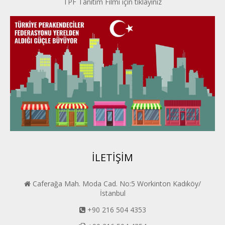
TPF Tanıtım Filmi için tıklayınız
İpek Yolu PERDER
Kayseri PERDER
Karadeniz Perder
Konya PERDER
Van PERDER
BEYPER
İLETİŞİM
Caferağa Mah. Moda Cad. No:5 Workinton Kadıköy/
İstanbul
+90 216 504 4353