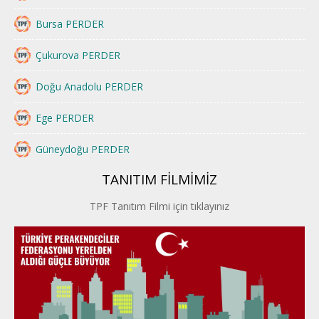
Bursa PERDER
Çukurova PERDER
Doğu Anadolu PERDER
Ege PERDER
Güneydoğu PERDER
TANITIM FİLMİMİZ
İstanbul PERDER
TPF Tanıtım Filmi için tıklayınız
İpek Yolu PERDER
Kayseri PERDER
Karadeniz Perder
Konya PERDER