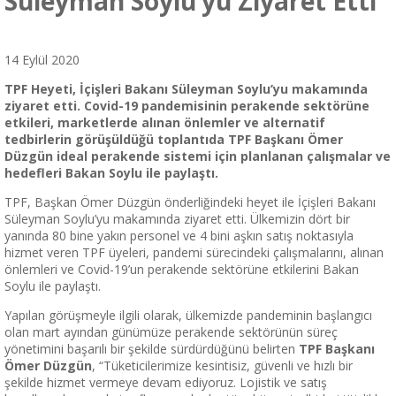
Süleyman Soylu’yu Ziyaret Etti
14 Eylül 2020
TPF Heyeti, İçişleri Bakanı Süleyman Soylu’yu makamında
ziyaret etti. Covid-19 pandemisinin perakende sektörüne
etkileri, marketlerde alınan önlemler ve alternatif
tedbirlerin görüşüldüğü toplantıda TPF Başkanı Ömer
Düzgün ideal perakende sistemi için planlanan çalışmalar ve
hedefleri Bakan Soylu ile paylaştı.
TPF, Başkan Ömer Düzgün önderliğindeki heyet ile İçişleri Bakanı
Süleyman Soylu’yu makamında ziyaret etti. Ülkemizin dört bir
yanında 80 bine yakın personel ve 4 bini aşkın satış noktasıyla
hizmet veren TPF üyeleri, pandemi sürecindeki çalışmalarını, alınan
önlemleri ve Covid-19’un perakende sektörüne etkilerini Bakan
Soylu ile paylaştı.
Yapılan görüşmeyle ilgili olarak, ülkemizde pandeminin başlangıcı
olan mart ayından günümüze perakende sektörünün süreç
yönetimini başarılı bir şekilde sürdürdüğünü belirten
TPF Başkanı
Ömer Düzgün
, “Tüketicilerimize kesintisiz, güvenli ve hızlı bir
şekilde hizmet vermeye devam ediyoruz. Lojistik ve satış