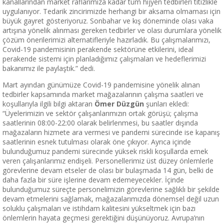
kanallarından market raflarımıza kadar tüm hijyen tedbirleri titizlikle
uygulanıyor. Tedarik zincirimizde herhangi bir aksama olmaması için
büyük gayret gösteriyoruz. Sonbahar ve kış döneminde olası vaka
artışına yönelik alınması gereken tedbirler ve olası durumlara yönelik
çözüm önerilerimizi alternatifleriyle hazırladık. Bu çalışmalarımızı,
Covid-19 pandemisinin perakende sektörüne etkilerini, ideal
perakende sistemi için planladığımız çalışmaları ve hedeflerimizi
bakanımız ile paylaştık.” dedi.
Mart ayından günümüze Covid-19 pandemisine yönelik alınan
tedbirler kapsamında market mağazalarının çalışma saatleri ve
koşullarıyla ilgili bilgi aktaran
Ömer Düzgün
şunları ekledi:
“Üyelerimizin ve sektör çalışanlarımızın ortak görüşü; çalışma
saatlerinin 08:00-22:00 olarak belirlenmesi, bu saatler dışında
mağazaların hizmete ara vermesi ve pandemi sürecinde ise kapanış
saatlerinin esnek tutulması olarak öne çıkıyor. Ayrıca içinde
bulunduğumuz pandemi sürecinde yüksek riskli koşullarda emek
veren çalışanlarımız endişeli. Personellerimiz üst düzey önlemlerle
görevlerine devam etseler de olası bir bulaşmada 14 gün, belki de
daha fazla bir süre işlerine devam edemeyecekler. İçinde
bulunduğumuz süreçte personelimizin görevlerine sağlıklı bir şekilde
devam etmelerini sağlamak, mağazalarımızda dönemsel değil uzun
soluklu çalışmaları ve istihdam kalitesini yükseltmek için bazı
önlemlerin hayata geçmesi gerektiğini düşünüyoruz. Avrupa’nın