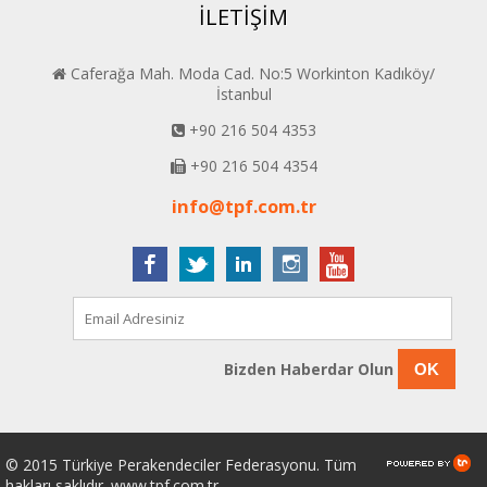
İLETİŞİM
Caferağa Mah. Moda Cad. No:5 Workinton Kadıköy/
İstanbul
+90 216 504 4353
+90 216 504 4354
info@tpf.com.tr
Bizden Haberdar Olun
OK
© 2015 Türkiye Perakendeciler Federasyonu. Tüm
hakları saklıdır. www.tpf.com.tr