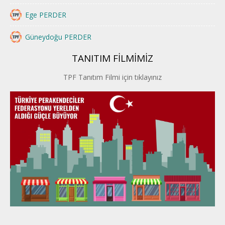
Ege PERDER
Güneydoğu PERDER
TANITIM FİLMİMİZ
İstanbul PERDER
TPF Tanıtım Filmi için tıklayınız
İpek Yolu PERDER
Kayseri PERDER
Karadeniz Perder
Konya PERDER
Van PERDER
BEYPER