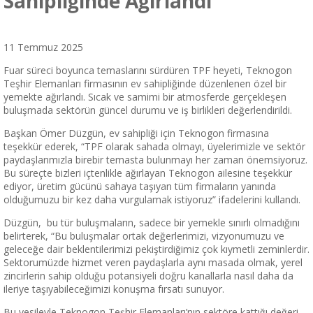
Sahipliğinde Ağırlandı
11 Temmuz 2025
Fuar süreci boyunca temaslarını sürdüren TPF heyeti, Teknogon
Teşhir Elemanları firmasının ev sahipliğinde düzenlenen özel bir
yemekte ağırlandı. Sıcak ve samimi bir atmosferde gerçekleşen
buluşmada sektörün güncel durumu ve iş birlikleri değerlendirildi.
Başkan Ömer Düzgün, ev sahipliği için Teknogon firmasına
teşekkür ederek, “TPF olarak sahada olmayı, üyelerimizle ve sektör
paydaşlarımızla birebir temasta bulunmayı her zaman önemsiyoruz.
Bu süreçte bizleri içtenlikle ağırlayan Teknogon ailesine teşekkür
ediyor, üretim gücünü sahaya taşıyan tüm firmaların yanında
olduğumuzu bir kez daha vurgulamak istiyoruz” ifadelerini kullandı.
Düzgün, bu tür buluşmaların, sadece bir yemekle sınırlı olmadığını
belirterek, “Bu buluşmalar ortak değerlerimizi, vizyonumuzu ve
geleceğe dair beklentilerimizi pekiştirdiğimiz çok kıymetli zeminlerdir.
Sektorumüzde hizmet veren paydaşlarla aynı masada olmak, yerel
zincirlerin sahip olduğu potansiyeli doğru kanallarla nasıl daha da
ileriye taşıyabileceğimizi konuşma fırsatı sunuyor.
Bu vesileyle Teknogon Teşhir Elemanları’nın sektöre kattığı değeri