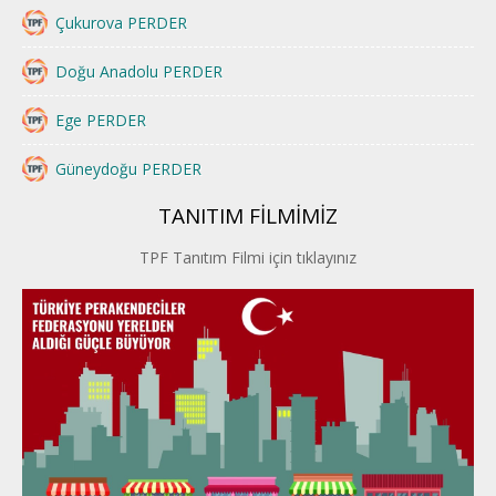
Çukurova PERDER
Doğu Anadolu PERDER
Ege PERDER
Güneydoğu PERDER
TANITIM FİLMİMİZ
İstanbul PERDER
TPF Tanıtım Filmi için tıklayınız
İpek Yolu PERDER
Kayseri PERDER
Karadeniz Perder
Konya PERDER
Van PERDER