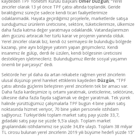
kaydeden TPF Yönetim Kurulu Başkanı
Ömer Düzgün
; “Yerel
zincirler olarak 13 yıl önce TPF çatısı altında toplandık. Geride
bıraktığımız süreçte sadece kendi ticari faaliyetlerimize
odaklanmadık. Hayata geçirdiğimiz projelerle, marketlerde satışa
sunduğumuz ürünlerin üreticisine, sektöre, tüketicilerimize, ülkemize
daha fazla katma değer yaratmaya odaklandık. Vatandaşlarımızın
alım gücünü artıracak her türlü karar ve projenin yanında olduk.
Yerel zincirler olarak biz, kendi öz sermayesi ile bulunduğu bölgede
kazanıp, yine aynı bölgeye yatırım yapan girişimcileriz. Kendi
insanımız ile gülüp, derdi ile üzülen, kendi bölgesinin üreticisini
destekleyen işletmecileriz. Bulunduğumuz illerde sosyal yaşamın
önemli bir parçasıyız” dedi.
Sektörde her yıl daha da artan rekabete rağmen yerel zincirlerin
ulusal düşünüp yerel hareket ettiklerini kaydeden
Düzgün
, “TPF
çatısı altında güçlerini birleştiren yerel zincirlerin tek bir amacı var.
Daha fazla kardeşimize iş ortamı yaratmak, üreticilerine, sektörüne,
ülkesine daha fazla fayda sağlamak ve değer yaratmak. Tek yürek
halinde yürüttüğümüz çalışmalarla TPF bugün 4 bine yakın satış
noktasında hizmet veriyor, 70 bine yakın personele istihdam
sağlıyoruz. Türkiye’deki toplam market satış payı yüzde 33,7,
gıdadaki satış payı ise yüzde 9,5’a ulaştı. Toplam market
gruplarındaki istihdamımız ise yüzde 34,8’e ulaştı. Toplam 38 milyar
TL cirosu bulunan yerel zincirlerin 2019 yılı büyüme hedefi yüzde 15”