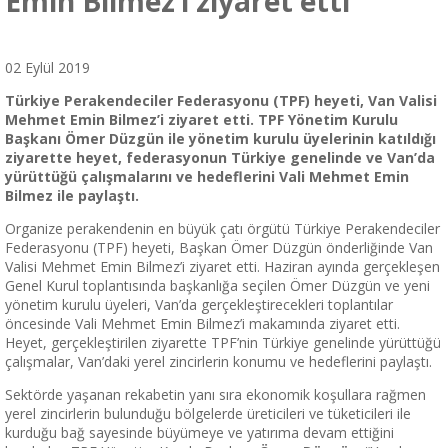
Emin Bilmez’i ziyaret etti
02 Eylül 2019
Türkiye Perakendeciler Federasyonu (TPF) heyeti, Van Valisi
Mehmet Emin Bilmez’i ziyaret etti. TPF Yönetim Kurulu
Başkanı Ömer Düzgün ile yönetim kurulu üyelerinin katıldığı
ziyarette heyet, federasyonun Türkiye genelinde ve Van’da
yürüttüğü çalışmalarını ve hedeflerini Vali Mehmet Emin
Bilmez ile paylaştı.
Organize perakendenin en büyük çatı örgütü Türkiye Perakendeciler
Federasyonu (TPF) heyeti, Başkan Ömer Düzgün önderliğinde Van
Valisi Mehmet Emin Bilmez’i ziyaret etti. Haziran ayında gerçekleşen
Genel Kurul toplantısında başkanlığa seçilen Ömer Düzgün ve yeni
yönetim kurulu üyeleri, Van’da gerçekleştirecekleri toplantılar
öncesinde Vali Mehmet Emin Bilmez’i makamında ziyaret etti.
Heyet, gerçekleştirilen ziyarette TPF’nin Türkiye genelinde yürüttüğü
çalışmalar, Van’daki yerel zincirlerin konumu ve hedeflerini paylaştı.
Sektörde yaşanan rekabetin yanı sıra ekonomik koşullara rağmen
yerel zincirlerin bulunduğu bölgelerde üreticileri ve tüketicileri ile
kurduğu bağ sayesinde büyümeye ve yatırıma devam ettiğini