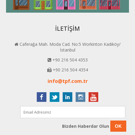
BEYPER
İLETİŞİM
Caferağa Mah. Moda Cad. No:5 Workinton Kadıköy/
İstanbul
+90 216 504 4353
+90 216 504 4354
info@tpf.com.tr
Bizden Haberdar Olun
OK