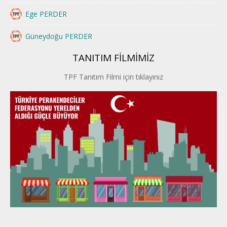
Ege PERDER
Güneydoğu PERDER
TANITIM FİLMİMİZ
İstanbul PERDER
TPF Tanıtım Filmi için tıklayınız
İpek Yolu PERDER
Kayseri PERDER
Karadeniz Perder
Konya PERDER
Van PERDER
BEYPER