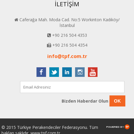
İLETİŞİM
Caferağa Mah. Moda Cad. No:5 Workinton Kadıköy/
İstanbul
+90 216 504 4353
+90 216 504 4354
info@tpf.com.tr
Bizden Haberdar Olun
OK
© 2015 Türkiye Perakendeciler Federasyonu. Tüm
hakları saklıdır. www.tpf.com.tr