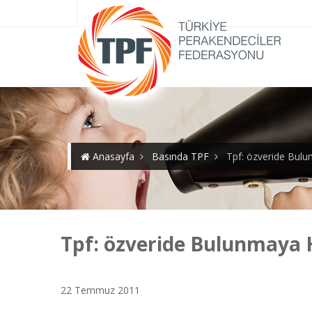
Anasayfa
Basında TPF
Tpf: özveride Bulu
Tpf: özveride Bulunmaya 
22 Temmuz 2011