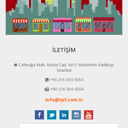
Konya PERDER
Van PERDER
BEYPER
İLETİŞİM
Caferağa Mah. Moda Cad. No:5 Workinton Kadıköy/
İstanbul
+90 216 504 4353
+90 216 504 4354
info@tpf.com.tr