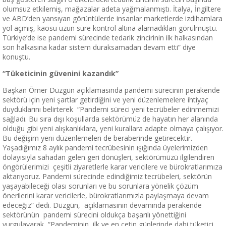
olumsuz etkilemiş, mağazalar adeta yağmalanmıştı. İtalya, İngiltere
ve ABD’den yansıyan görüntülerde insanlar marketlerde izdihamlara
yol açmış, kaosu uzun süre kontrol altına alamadıkları görülmüştü.
Türkiye’de ise pandemi sürecinde tedarik zincirinin ilk halkasından
son halkasına kadar sistem duraksamadan devam etti” diye
konuştu.
“Tüketicinin güvenini kazandık”
Başkan Ömer Düzgün açıklamasında pandemi sürecinin perakende
sektörü için yeni şartlar getirdiğini ve yeni düzenlemelere ihtiyaç
duyduklarını belirterek “Pandemi süreci yeni tecrübeler edinmemizi
sağladı. Bu sıra dışı koşullarda sektörümüz de hayatın her alanında
olduğu gibi yeni alışkanlıklara, yeni kurallara adapte olmaya çalışıyor.
Bu değişim yeni düzenlemeleri de beraberinde getirecektir.
Yaşadığımız 8 aylık pandemi tecrübesinin ışığında üyelerimizden
dolayısıyla sahadan gelen geri dönüşleri, sektörümüzü ilgilendiren
öngörülerimizi çeşitli ziyaretlerle karar vericilere ve bürokratlarımıza
aktarıyoruz. Pandemi sürecinde edindiğimiz tecrübeleri, sektörün
yaşayabileceği olası sorunları ve bu sorunlara yönelik çözüm
önerilerini karar vericilerle, bürokratlarımızla paylaşmaya devam
edeceğiz” dedi. Düzgün, açıklamasının devamında perakende
sektörünün pandemi sürecini oldukça başarılı yönettiğini
vurgulayarak “Pandeminin ilk ve en çetin günlerinde dahi tüketici