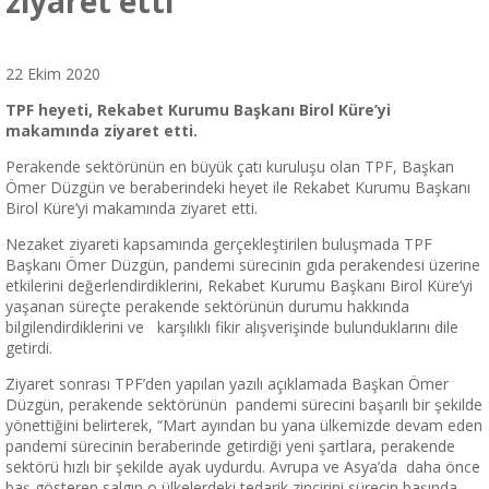
ziyaret etti
22 Ekim 2020
TPF heyeti, Rekabet Kurumu Başkanı Birol Küre’yi
makamında ziyaret etti.
Perakende sektörünün en büyük çatı kuruluşu olan TPF, Başkan
Ömer Düzgün ve beraberindeki heyet ile Rekabet Kurumu Başkanı
Birol Küre’yi makamında ziyaret etti.
Nezaket ziyareti kapsamında gerçekleştirilen buluşmada TPF
Başkanı Ömer Düzgün, pandemi sürecinin gıda perakendesi üzerine
etkilerini değerlendirdiklerini, Rekabet Kurumu Başkanı Birol Küre’yi
yaşanan süreçte perakende sektörünün durumu hakkında
bilgilendirdiklerini ve karşılıklı fikir alışverişinde bulunduklarını dile
getirdi.
Ziyaret sonrası TPF’den yapılan yazılı açıklamada Başkan Ömer
Düzgün, perakende sektörünün pandemi sürecini başarılı bir şekilde
yönettiğini belirterek, “Mart ayından bu yana ülkemizde devam eden
pandemi sürecinin beraberinde getirdiği yeni şartlara, perakende
sektörü hızlı bir şekilde ayak uydurdu. Avrupa ve Asya’da daha önce
baş gösteren salgın o ülkelerdeki tedarik zincirini sürecin başında