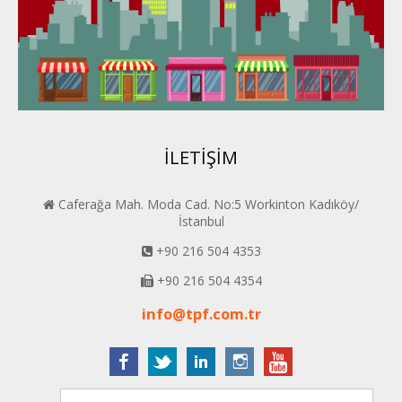
Konya PERDER
Van PERDER
BEYPER
İLETİŞİM
Caferağa Mah. Moda Cad. No:5 Workinton Kadıköy/
İstanbul
+90 216 504 4353
+90 216 504 4354
info@tpf.com.tr