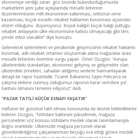
ekonomiye verdiği zararı göz önünde bulundurduğumuzda
marketlerin yeni şube açılışlarında mesafe kriterinin
düzenlenmesinin milli ekonominin kalkınması, sektörün ivme
kazanması, küçük esnafın rekabet haklarının korunması açısından
elzem olduğunu düşünüyoruz. Büyük balığın küçük balığı yuttuğu
rekabet anlayışının ülke ekonomisine katkısı olmayacağı gibi ters
yönde etkisi olacaktır” diye konuştu.
Geleneksel işletmelerin ve perakende girişimcisinin rekabet haklarını
korumak, adil rekabet ortamını oluşturmak adına mağazalar arası
mesafe kriterinin önemine vurgu yapan Ömer Düzgün; “Avrupa
ülkelerindeki standartları, ekonomisi gelişmiş ve gelişmekte olan
ülkelerdeki örnekleri, sahadan aldığımız verilerle harmanlayarak
detaylı bir rapor hazırladık. Ticaret Bakanımız Sayın Pekcan’a ve
çalışma ekibine sunmuş olduğumuz raporun karar vericilere yol
haritası olmasını temenni ediyoruz” dedi.
“
PAZAR TAT
İ
L
İ
K
ÜÇÜ
K ESNAFI YA
Ş
ATIR
”
Haftanın bir gününün tatil olması konusunda da destek beklediklerini
belirten Düzgün, “İstihdam kalitesini yükseltmek, mağaza
personelinin söz konusu istihdamı meslek olarak tanımlamasıyla
doğru orantılıdır. Ülkemizde mağaza personeli olarak
görevlendirdiğimiz çalışanlarımızın birçoğu icra ettiği görevi meslek
olarak tanımlamamakta ve mağazada dönemsel olarak