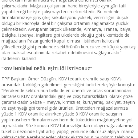
çalışmaktadır. Mağaza çalışanları hane bireyleriyle aynı gün tatil
yapabileceği bir işte çalışmayı tercih etmektedir. Bu nedenle
firmalarımız işe giriş çıkış sirkülasyonu yüksek, verimliliğin düşük
olduğu bir kadroyla ideal bir çalışma ortamını sağlamakta güçlük
çekmektedir. Avrupa’nın birçok ülkesinde, Almanya, Fransa, İtalya,
Belçika, İspanya, İngiltere gibi ülkelerde olduğu gibi ülkemizde de
mağazaların Pazar günleri kapalı olması istihdam kalitesini
yükselteceği gibi perakende sektörünün kurucu ve en küçük yapı taşı
olan bakkal esnafının da rekabet edebilmesini sağlayacaktır”
ifadelerini kullandı.
“KDV İNDİRİMİ DEĞİL EŞİTLİĞİ İSTİYORUZ”
TPF Başkanı Ömer Düzgün, KDV tedarik oranı ile satış KDV’si
arasındaki farklılığın giderilmesi gerektiğini belirterek şöyle konuştu:
“Perakende sektörünün belki de en önemli ve ortak sorunlarından
bir tanesi KDV oranlarındaki giriş ve çıkış tutarsızlıkları olarak göze
çarpmaktadır. Sebze – meyve, kırmızı et, kuruyemiş, bakliyat, zeytin
ve zeytinyağı gibi temel gıda ürünleri, üreticiden mağazalarımıza
yüzde 1 KDV oranı ile alınırken yüzde 8 KDV oranı ile satışının
yapılması hem firmalarımızın hem de tüketicinin mağduriyetine yol
açmaktadır. Söz konusu KDV tutarsızlığından dolayı mağazalarımız
tüketici nezdinde fiyat artışı yaptığı yönünde olumsuz algıya maruz
kalmaktadır. Perakendeciler olarak ekstra bir KDV indirim talebinde