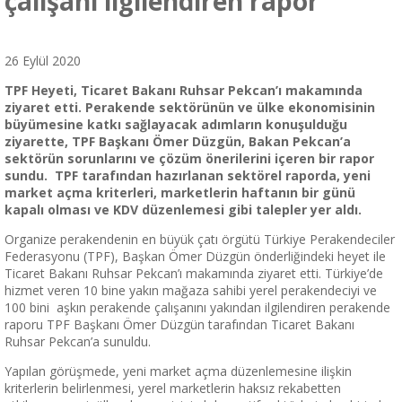
çalışanı ilgilendiren rapor
26 Eylül 2020
TPF Heyeti, Ticaret Bakanı Ruhsar Pekcan’ı makamında
ziyaret etti. Perakende sektörünün ve ülke ekonomisinin
büyümesine katkı sağlayacak adımların konuşulduğu
ziyarette, TPF Başkanı Ömer Düzgün, Bakan Pekcan’a
sektörün sorunlarını ve çözüm önerilerini içeren bir rapor
sundu. TPF tarafından hazırlanan sektörel raporda, yeni
market açma kriterleri, marketlerin haftanın bir günü
kapalı olması ve KDV düzenlemesi gibi talepler yer aldı.
Organize perakendenin en büyük çatı örgütü Türkiye Perakendeciler
Federasyonu (TPF), Başkan Ömer Düzgün önderliğindeki heyet ile
Ticaret Bakanı Ruhsar Pekcan’ı makamında ziyaret etti. Türkiye’de
hizmet veren 10 bine yakın mağaza sahibi yerel perakendeciyi ve
100 bini aşkın perakende çalışanını yakından ilgilendiren perakende
raporu TPF Başkanı Ömer Düzgün tarafından Ticaret Bakanı
Ruhsar Pekcan’a sunuldu.
Yapılan görüşmede, yeni market açma düzenlemesine ilişkin
kriterlerin belirlenmesi, yerel marketlerin haksız rekabetten