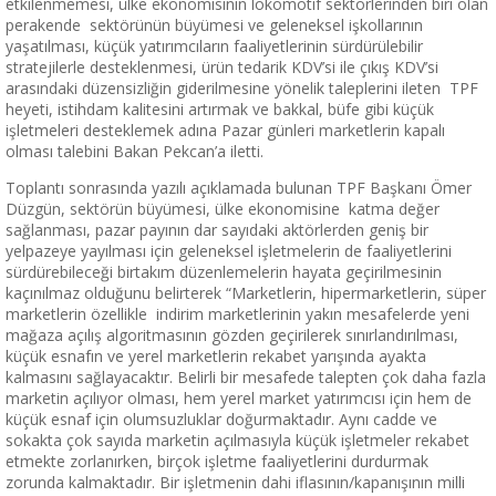
etkilenmemesi, ülke ekonomisinin lokomotif sektörlerinden biri olan
perakende sektörünün büyümesi ve geleneksel işkollarının
yaşatılması, küçük yatırımcıların faaliyetlerinin sürdürülebilir
stratejilerle desteklenmesi, ürün tedarik KDV’si ile çıkış KDV’si
arasındaki düzensizliğin giderilmesine yönelik taleplerini ileten TPF
heyeti, istihdam kalitesini artırmak ve bakkal, büfe gibi küçük
işletmeleri desteklemek adına Pazar günleri marketlerin kapalı
olması talebini Bakan Pekcan’a iletti.
Toplantı sonrasında yazılı açıklamada bulunan TPF Başkanı Ömer
Düzgün, sektörün büyümesi, ülke ekonomisine katma değer
sağlanması, pazar payının dar sayıdaki aktörlerden geniş bir
yelpazeye yayılması için geleneksel işletmelerin de faaliyetlerini
sürdürebileceği birtakım düzenlemelerin hayata geçirilmesinin
kaçınılmaz olduğunu belirterek “Marketlerin, hipermarketlerin, süper
marketlerin özellikle indirim marketlerinin yakın mesafelerde yeni
mağaza açılış algoritmasının gözden geçirilerek sınırlandırılması,
küçük esnafın ve yerel marketlerin rekabet yarışında ayakta
kalmasını sağlayacaktır. Belirli bir mesafede talepten çok daha fazla
marketin açılıyor olması, hem yerel market yatırımcısı için hem de
küçük esnaf için olumsuzluklar doğurmaktadır. Aynı cadde ve
sokakta çok sayıda marketin açılmasıyla küçük işletmeler rekabet
etmekte zorlanırken, birçok işletme faaliyetlerini durdurmak
zorunda kalmaktadır. Bir işletmenin dahi iflasının/kapanışının milli