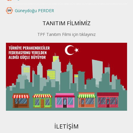
Güneydoğu PERDER
TANITIM FİLMİMİZ
İstanbul PERDER
TPF Tanıtım Filmi için tıklayınız
İpek Yolu PERDER
Kayseri PERDER
Karadeniz Perder
Konya PERDER
Van PERDER
BEYPER
İLETİŞİM