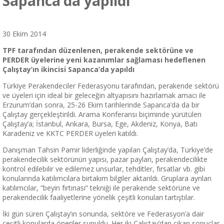
Sapanca’da yapıldı
30 Ekim 2014
TPF tarafından düzenlenen, perakende sektörüne ve
PERDER üyelerine yeni kazanımlar sağlaması hedeflenen
Çalıştay’ın ikincisi Sapanca’da yapıldı
Türkiye Perakendeciler Federasyonu tarafından, perakende sektörü
ve üyeleri için ideal bir geleceğin altyapısını hazırlamak amacı ile
Erzurum’dan sonra, 25-26 Ekim tarihlerinde Sapanca’da da bir
Çalıştay gerçekleştirildi. Arama Konferansı biçiminde yürütülen
Çalıştay’a; İstanbul, Ankara, Bursa, Ege, Akdeniz, Konya, Batı
Karadeniz ve KKTC PERDER üyeleri katıldı.
Danışman Tahsin Pamir liderliğinde yapılan Çalıştay’da, Türkiye’de
perakendecilik sektörünün yapısı, pazar payları, perakendecilikte
kontrol edilebilir ve edilemez unsurlar, tehditler, fırsatlar vb. gibi
konularında katılımcılara birtakım bilgiler aktarıldı. Gruplara ayrılan
katılımcılar, “beyin fırtınası” tekniği ile perakende sektörüne ve
perakendecilik faaliyetlerine yönelik çeşitli konuları tartıştılar.
İki gün süren Çalıştay’ın sonunda, sektöre ve Federasyon’a dair
çeşitli konularda öneriler sunuldu. Her iki Çalıştay’dan çıkan sonuçlar