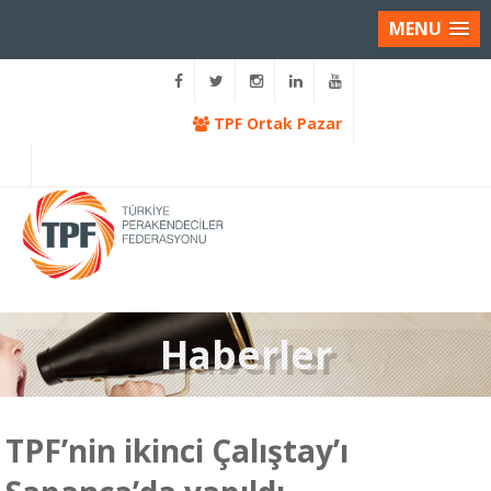
MENU
TPF Ortak Pazar
Haberler
TPF’nin ikinci Çalıştay’ı