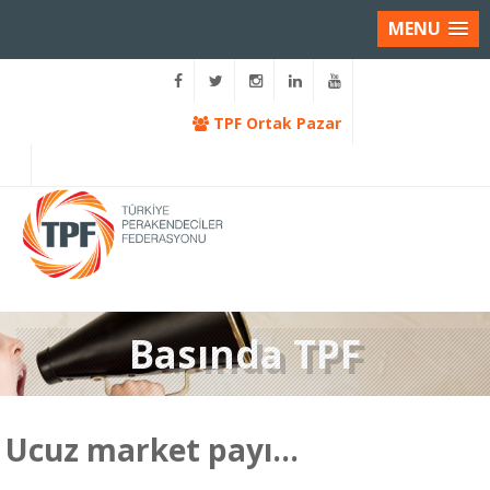
MENU
TPF Ortak Pazar
Basında TPF
Ucuz market payı…