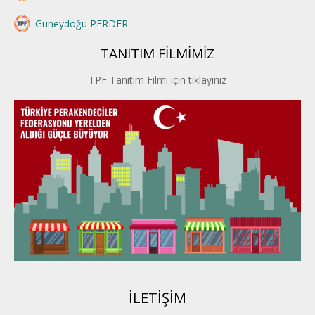
Güneydoğu PERDER
TANITIM FİLMİMİZ
İstanbul PERDER
TPF Tanıtım Filmi için tıklayınız
İpek Yolu PERDER
Kayseri PERDER
Karadeniz Perder
Konya PERDER
Van PERDER
BEYPER
İLETİŞİM